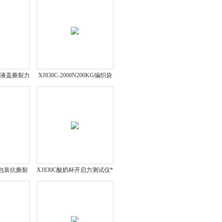
口服液盖撕裂力
XJ830C-2000N200KG编织袋
钱一台？
拉力试验机多少钱一台？
品包装抗撕裂
XJ830C酸奶杯开启力测试仪*
试仪