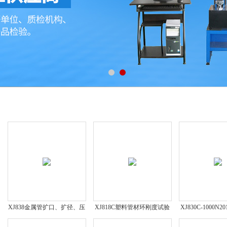
产品展示
XJ838金属管扩口、扩径、压
XJ818C塑料管材环刚度试验
XJ830C-1000N
扁试验机
机GB/T9647-2003
装袋拉伸负荷试