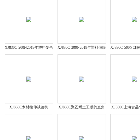
XJ830C-200N2019年塑料复合
XJ830C-200N2019年塑料薄膜
XJ830C-500N
制品拉力机新报价
拉力机新报价
试验机多少
XJ838C木材拉伸试验机
XJ830C聚乙烯土工膜的直角
XJ830C上海食
撕裂强度试验机
性能测