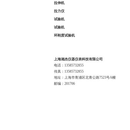
拉伸机
拉力仪
试验机
试验机
环刚度试验机
联系我们
上海湘杰仪器仪表科技有限公司
电话：13585732855
传真：13585732855
地址：上海市青浦区北青公路7523号A幢
邮编：201706
版权所有© 2018 上海湘杰仪器仪表科技有限公
主营产品:
拉力机电子材料试验机冲击试验机弯曲