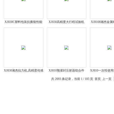
XJ830C塑料包装抗撕裂性能
XJ830高精度大行程试验机
XJ8108湘杰金
测试仪
验机，具性价
XJ830湘杰拉力机,高精度传感
XJ810预灌封注射器组合件
XJ810一次性使
器,传动平稳,多重保护,使用方
（带注射针）测试仪
穿刺力测
共 2093 条记录，当前 1 / 105 页 首页 上一页
便
YBB00112004