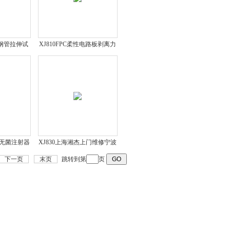
属钢管拉伸试
XJ810FPC柔性电路板剥离力
比试验机
强度试验机
询
用无菌注射器
XJ830上海湘杰上门维修宁波
试仪
拉力机
下一页
末页
跳转到第
页