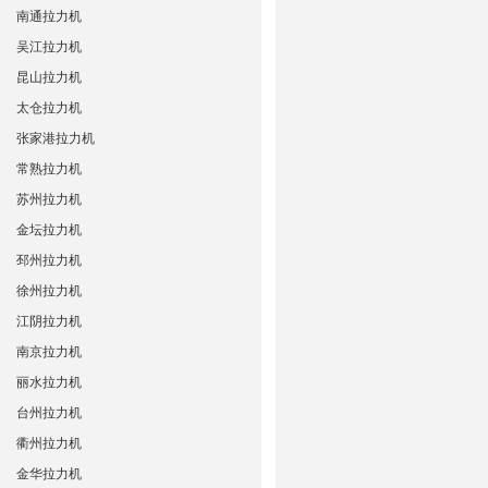
南通拉力机
吴江拉力机
昆山拉力机
太仓拉力机
张家港拉力机
常熟拉力机
苏州拉力机
金坛拉力机
邳州拉力机
徐州拉力机
江阴拉力机
南京拉力机
丽水拉力机
台州拉力机
衢州拉力机
金华拉力机