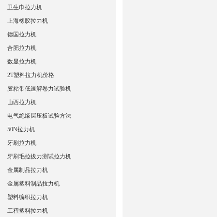
卫生巾拉力机
上海橡胶拉力机
德国拉力机
合肥拉力机
数显拉力机
2T塑料拉力机价格
胶粘带低速解卷力试验机
山西拉力机
电气绝缘层压板试验方法
50N拉力机
牙刷拉力机
牙刷毛拉拔力测试拉力机
金属制品拉力机
金属塑料制品拉力机
塑料编织拉力机
工程塑料拉力机