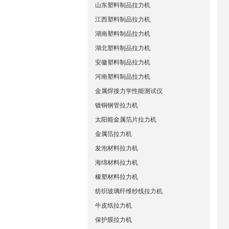
山东塑料制品拉力机
江西塑料制品拉力机
湖南塑料制品拉力机
湖北塑料制品拉力机
安徽塑料制品拉力机
河南塑料制品拉力机
金属焊接力学性能测试仪
镀铜钢管拉力机
太阳能金属箔片拉力机
金属箔拉力机
发泡材料拉力机
海绵材料拉力机
橡塑材料拉力机
纺织玻璃纤维纱线拉力机
牛皮纸拉力机
保护膜拉力机