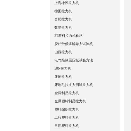
上海橡胶拉力机
德国拉力机
合肥拉力机
数显拉力机
2T塑料拉力机价格
胶粘带低速解卷力试验机
山西拉力机
电气绝缘层压板试验方法
50N拉力机
牙刷拉力机
牙刷毛拉拔力测试拉力机
金属制品拉力机
金属塑料制品拉力机
塑料编织拉力机
工程塑料拉力机
日用塑料拉力机