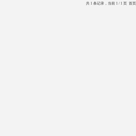
共 1 条记录，当前 1 / 1 页