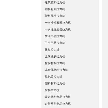
建筑塑料拉力机
塑料包装拉力机
塑料配件拉力机
一次性输液器拉力机
一次性注射器拉力机
生活用品拉力机
卫生用品拉力机
纽扣拉力机
金属橡胶拉力机
橡胶材料拉力机
非金属材料拉力机
软包装拉力机
塑料材料拉力机
材料拉力机
黄岩塑料制品拉力机
台州塑料制品拉力机