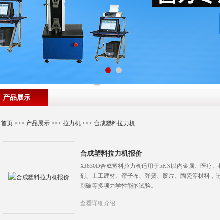
产品展示
首页
>>>
产品展示
>>>
拉力机
>>>
合成塑料拉力机
合成塑料拉力机报价
XJ830D合成塑料拉力机适用于5KN以内金属、医
剂、土工建材、帘子布、弹簧、胶片、陶瓷等材料，
刺破等多项力学性能的试验。
查看详细介绍