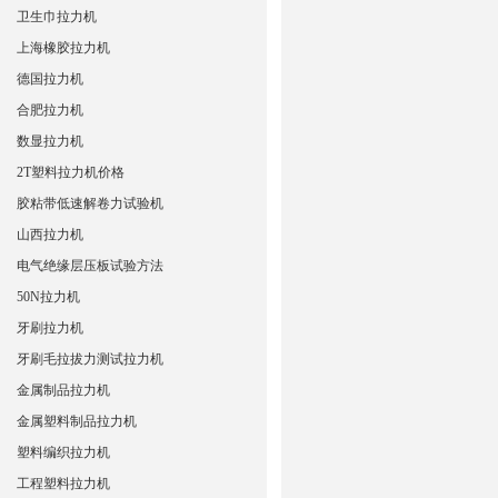
卫生巾拉力机
上海橡胶拉力机
德国拉力机
合肥拉力机
数显拉力机
2T塑料拉力机价格
胶粘带低速解卷力试验机
山西拉力机
电气绝缘层压板试验方法
50N拉力机
牙刷拉力机
牙刷毛拉拔力测试拉力机
金属制品拉力机
金属塑料制品拉力机
塑料编织拉力机
工程塑料拉力机