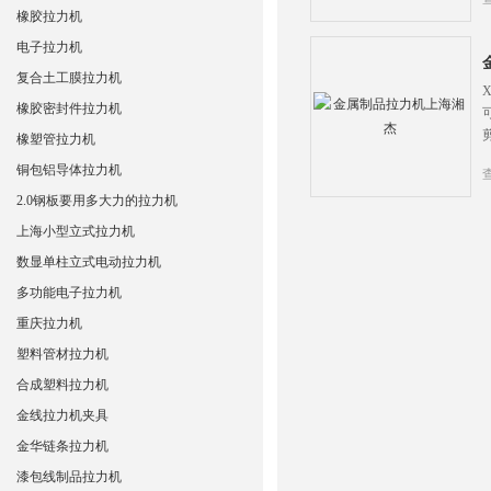
橡胶拉力机
电子拉力机
复合土工膜拉力机
橡胶密封件拉力机
橡塑管拉力机
铜包铝导体拉力机
2.0钢板要用多大力的拉力机
上海小型立式拉力机
数显单柱立式电动拉力机
多功能电子拉力机
重庆拉力机
塑料管材拉力机
合成塑料拉力机
金线拉力机夹具
金华链条拉力机
漆包线制品拉力机