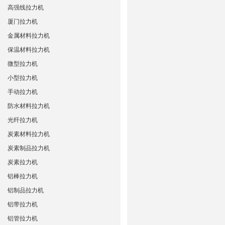
高强线拉力机
厦门拉力机
金属材料拉力机
保温材料拉力机
微型拉力机
小型拉力机
手动拉力机
防水材料拉力机
光纤拉力机
炭素材料拉力机
炭素制品拉力机
炭素拉力机
铝棒拉力机
铝制品拉力机
铝带拉力机
铝管拉力机