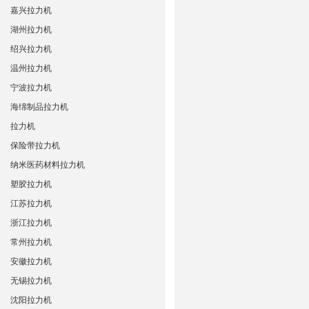
嘉兴拉力机
湖州拉力机
绍兴拉力机
温州拉力机
宁波拉力机
海绵制品拉力机
拉力机
保险带拉力机
纳米医药材料拉力机
塑胶拉力机
江苏拉力机
浙江拉力机
常州拉力机
安徽拉力机
无锡拉力机
沈阳拉力机