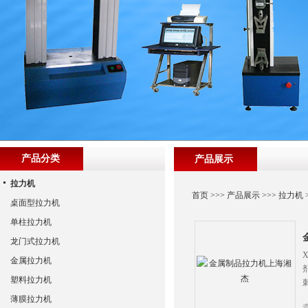
产品分类
产品展示
拉力机
首页
>>>
产品展示
>>>
拉力机
桌面型拉力机
单柱拉力机
龙门式拉力机
金属拉力机
塑料拉力机
薄膜拉力机