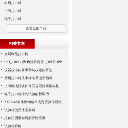
材料拉力机
上海拉力机
端子拉力机
查看全部产品
相关文章
金属制品拉力机
ISO_21809-1聚烯烃防腐层（3PE和3PP）剥离强度实验
仪器校准的要求和与校定的区别
塑料拉力机技术标准及运用领域
上海湘杰浅谈如何区分屈服强度与抗拉强度
电子拉力机控制试验的新应用
XJRZ-46熔体流动速率测定仪操作规程
试验机使用注意事项
拉伸法测量金属的弹性模量
试验机祥解