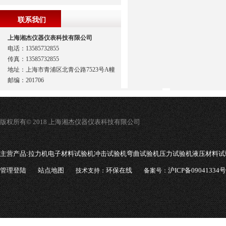
联系我们
上海湘杰仪器仪表科技有限公司
电话：13585732855
传真：13585732855
地址：上海市青浦区北青公路7523号A幢
邮编：201706
版权所有© 2018 上海湘杰仪器仪表科技有限公司
主营产品:
拉力机电子材料试验机冲击试验机弯曲试验机压力试验机液压材料试
管理登陆
站点地图
环保在线
沪ICP备09041334号
技术支持：
备案号：