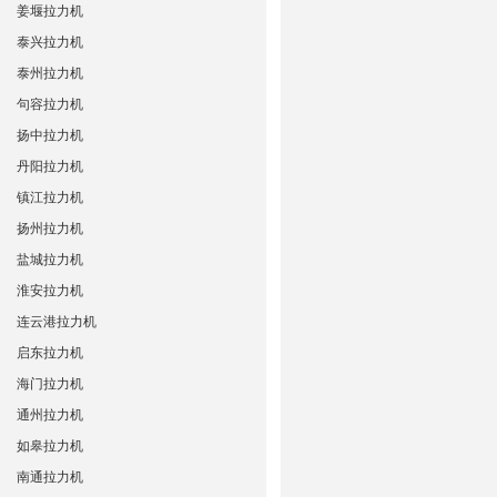
姜堰拉力机
泰兴拉力机
泰州拉力机
句容拉力机
扬中拉力机
丹阳拉力机
镇江拉力机
扬州拉力机
盐城拉力机
淮安拉力机
连云港拉力机
启东拉力机
海门拉力机
通州拉力机
如皋拉力机
南通拉力机