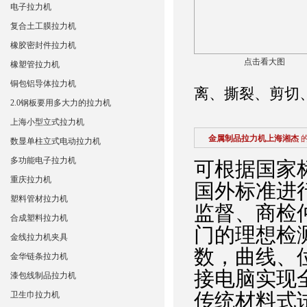
电子拉力机
复合土工膜拉力机
橡胶密封件拉力机
点击看大图
橡塑管拉力机
铜包铝导体拉力机
离、撕裂、剪切
2.0钢板要用多大力的拉力机
上海小型立式拉力机
金属制品拉力机上海湘杰
数显单柱立式电动拉力机
多功能电子拉力机
可根据国家标
重庆拉力机
国外标准进
塑料管材拉力机
监督、商检
合成塑料拉力机
门的理想检
金线拉力机夹具
数，曲线、
金华链条拉力机
接电脑实现
漆包线制品拉力机
传统材料式
卫生巾拉力机