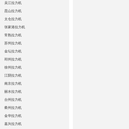
吴江拉力机
昆山拉力机
太仓拉力机
张家港拉力机
常熟拉力机
苏州拉力机
金坛拉力机
邳州拉力机
徐州拉力机
江阴拉力机
南京拉力机
丽水拉力机
台州拉力机
衢州拉力机
金华拉力机
嘉兴拉力机