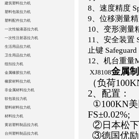
建筑塑料拉力机
8
、速度精度
Sp
塑料包装拉力机
9
、位移测量精
塑料配件拉力机
10
、变形测量
一次性输液器拉力机
11
、安全装置
S
一次性注射器拉力机
生活用品拉力机
止键
Safeguard 
卫生用品拉力机
12
、
机台重量
M
纽扣拉力机
金属制
XJ8108
金属橡胶拉力机
（负荷100
橡胶材料拉力机
非金属材料拉力机
2
、配置：
软包装拉力机
①100K
塑料材料拉力机
FS±0.02%;
材料拉力机
②日本松
黄岩塑料制品拉力机
③德国优励
台州塑料制品拉力机