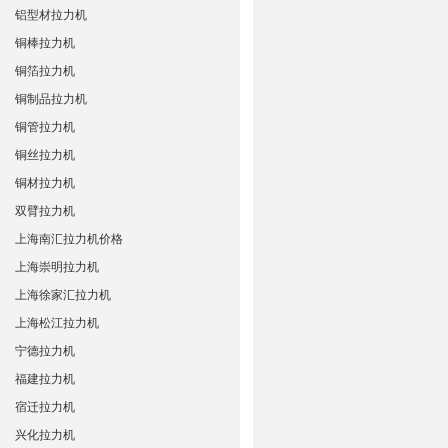
铝型材拉力机
铜棒拉力机
铜箔拉力机
铜制品拉力机
铜管拉力机
铜丝拉力机
铜材拉力机
双臂拉力机
上海南汇拉力机价格
上海崇明拉力机
上海徐家汇拉力机
上海松江拉力机
宁德拉力机
福建拉力机
宿迁拉力机
兴化拉力机