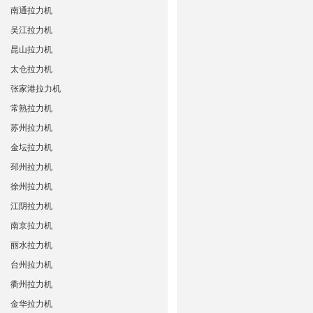
南通拉力机
吴江拉力机
昆山拉力机
太仓拉力机
张家港拉力机
常熟拉力机
苏州拉力机
金坛拉力机
邳州拉力机
徐州拉力机
江阴拉力机
南京拉力机
丽水拉力机
台州拉力机
衢州拉力机
金华拉力机