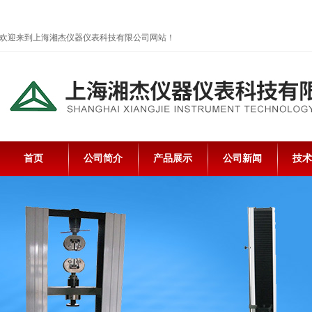
欢迎来到上海湘杰仪器仪表科技有限公司网站！
首页
公司简介
产品展示
公司新闻
技术