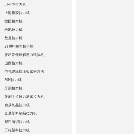
卫生巾拉力机
上海橡胶拉力机
德国拉力机
合肥拉力机
数显拉力机
2T塑料拉力机价格
胶粘带低速解卷力试验机
山西拉力机
电气绝缘层压板试验方法
50N拉力机
牙刷拉力机
牙刷毛拉拔力测试拉力机
金属制品拉力机
金属塑料制品拉力机
塑料编织拉力机
工程塑料拉力机