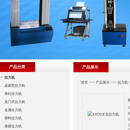
产品分类
产品展示
拉力机
首页
>>>
产品展示
>>>
拉力机
桌面型拉力机
单柱拉力机
龙门式拉力机
金属拉力机
塑料拉力机
薄膜拉力机