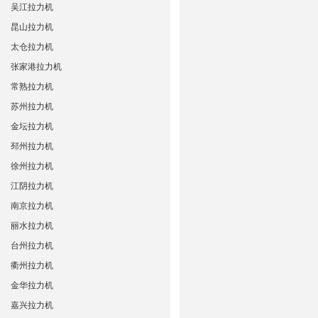
吴江拉力机
昆山拉力机
太仓拉力机
张家港拉力机
常熟拉力机
苏州拉力机
金坛拉力机
邳州拉力机
徐州拉力机
江阴拉力机
南京拉力机
丽水拉力机
台州拉力机
衢州拉力机
金华拉力机
嘉兴拉力机