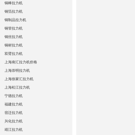
铜棒拉力机
铜箔拉力机
铜制品拉力机
铜管拉力机
铜丝拉力机
铜材拉力机
双臂拉力机
上海南汇拉力机价格
上海崇明拉力机
上海徐家汇拉力机
上海松江拉力机
宁德拉力机
福建拉力机
宿迁拉力机
兴化拉力机
靖江拉力机