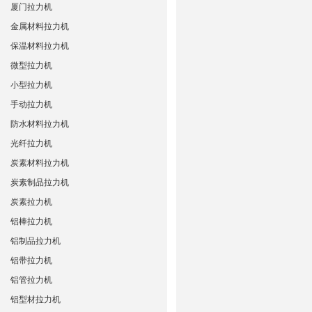
厦门拉力机
金属材料拉力机
保温材料拉力机
微型拉力机
小型拉力机
手动拉力机
防水材料拉力机
光纤拉力机
炭素材料拉力机
炭素制品拉力机
炭素拉力机
铝棒拉力机
铝制品拉力机
铝带拉力机
铝管拉力机
铝型材拉力机