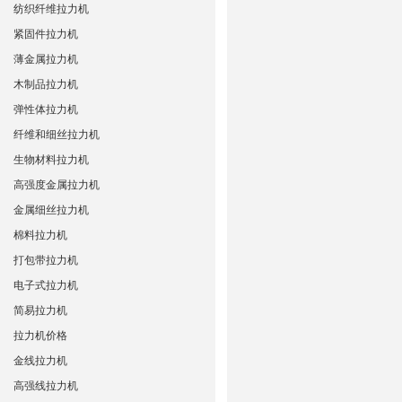
纺织纤维拉力机
紧固件拉力机
薄金属拉力机
木制品拉力机
弹性体拉力机
纤维和细丝拉力机
生物材料拉力机
高强度金属拉力机
金属细丝拉力机
棉料拉力机
打包带拉力机
电子式拉力机
简易拉力机
拉力机价格
金线拉力机
高强线拉力机