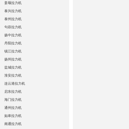
姜堰拉力机
泰兴拉力机
泰州拉力机
句容拉力机
扬中拉力机
丹阳拉力机
镇江拉力机
扬州拉力机
盐城拉力机
淮安拉力机
连云港拉力机
启东拉力机
海门拉力机
通州拉力机
如皋拉力机
南通拉力机