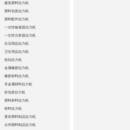
建筑塑料拉力机
塑料包装拉力机
塑料配件拉力机
一次性输液器拉力机
一次性注射器拉力机
生活用品拉力机
卫生用品拉力机
纽扣拉力机
金属橡胶拉力机
橡胶材料拉力机
非金属材料拉力机
软包装拉力机
塑料材料拉力机
材料拉力机
黄岩塑料制品拉力机
台州塑料制品拉力机