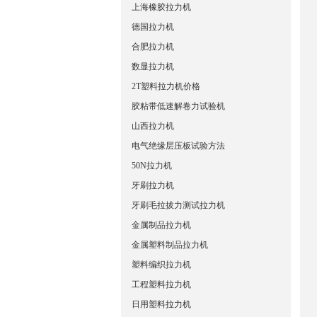
上海橡胶拉力机
德国拉力机
合肥拉力机
数显拉力机
2T塑料拉力机价格
胶粘带低速解卷力试验机
山西拉力机
电气绝缘层压板试验方法
50N拉力机
牙刷拉力机
牙刷毛拉拔力测试拉力机
金属制品拉力机
金属塑料制品拉力机
塑料编织拉力机
工程塑料拉力机
日用塑料拉力机