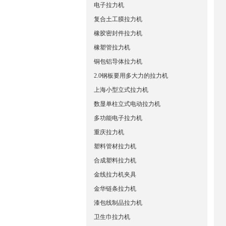
电子拉力机
复合土工膜拉力机
橡胶密封件拉力机
橡塑管拉力机
铜包铝导体拉力机
2.0钢板要用多大力的拉力机
上海小型立式拉力机
数显单柱立式电动拉力机
多功能电子拉力机
重庆拉力机
塑料管材拉力机
合成塑料拉力机
金线拉力机夹具
金华链条拉力机
漆包线制品拉力机
卫生巾拉力机