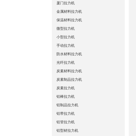
厦门拉力机
金属材料拉力机
保温材料拉力机
微型拉力机
小型拉力机
手动拉力机
防水材料拉力机
光纤拉力机
炭素材料拉力机
炭素制品拉力机
炭素拉力机
铝棒拉力机
铝制品拉力机
铝带拉力机
铝管拉力机
铝型材拉力机