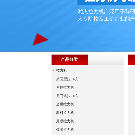
产品分类
拉力机
桌面型拉力机
单柱拉力机
龙门式拉力机
金属拉力机
塑料拉力机
薄膜拉力机
橡胶拉力机