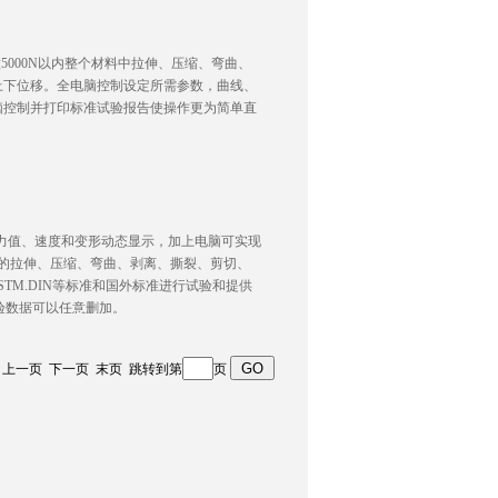
做5000N以内整个材料中拉伸、压缩、弯曲、
上下位移。全电脑控制设定所需参数，曲线、
脑控制并打印标准试验报告使操作更为简单直
力值、速度和变形动态显示，加上电脑可实现
内的拉伸、压缩、弯曲、剥离、撕裂、剪切、
ASTM.DIN等标准和国外标准进行试验和提供
试验数据可以任意删加。
 首页 上一页 下一页 末页 跳转到第
页