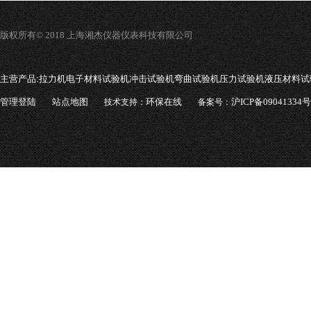
版权所有© 2018 上海湘杰仪器仪表科技有限公司
主营产品:
拉力机电子材料试验机冲击试验机弯曲试验机压力试验机液压材料试
管理登陆
站点地图
环保在线
沪ICP备09041334号
技术支持：
备案号：