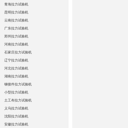
青海拉力试验机
昆明拉力试验机
云南拉力试验机
广东拉力试验机
郑州拉力试验机
河南拉力试验机
石家庄拉力试验机
辽宁拉力试验机
河北拉力试验机
湖南拉力试验机
铆接件拉力试验机
小型拉力试验机
土工布拉力试验机
义乌拉力试验机
沈阳拉力试验机
安徽拉力试验机