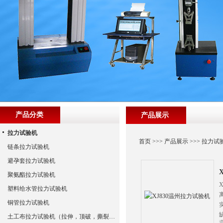
产品分类
产品展示
拉力试验机
首页
>>>
产品展示
>>>
拉力试
链条拉力试验机
避孕套拉力试验机
聚氨酯拉力试验机
塑料给水管拉力试验机
铜管拉力试验机
土工布拉力试验机（拉伸，顶破，撕裂试验标准）