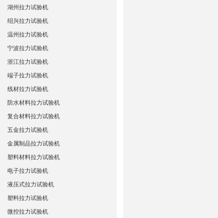
湖州拉力试验机
绍兴拉力试验机
温州拉力试验机
宁波拉力试验机
浙江拉力试验机
端子拉力试验机
线材拉力试验机
防水材料拉力试验机
复合材料拉力试验机
五金拉力试验机
金属制品拉力试验机
塑料材料拉力试验机
电子拉力试验机
液压式拉力试验机
塑料拉力试验机
微控拉力试验机