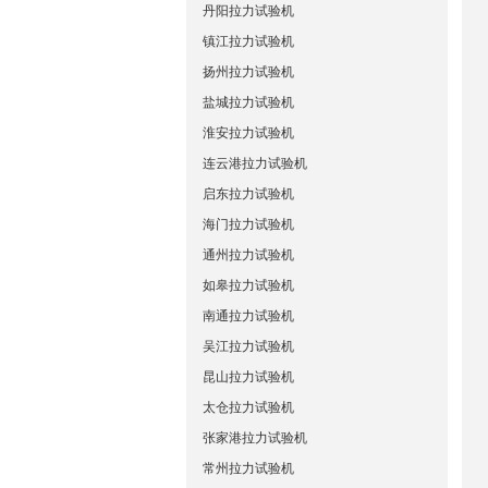
丹阳拉力试验机
镇江拉力试验机
扬州拉力试验机
盐城拉力试验机
淮安拉力试验机
连云港拉力试验机
启东拉力试验机
海门拉力试验机
通州拉力试验机
如皋拉力试验机
南通拉力试验机
吴江拉力试验机
昆山拉力试验机
太仓拉力试验机
张家港拉力试验机
常州拉力试验机