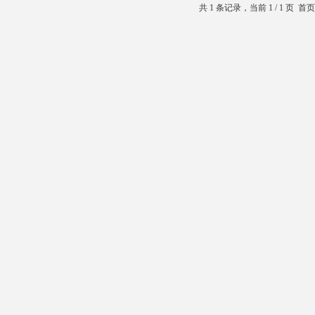
共 1 条记录，当前 1 / 1 页