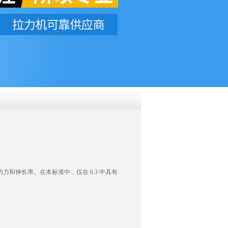
QQ
在线咨
力和伸长率。在本标准中，仅在 6.3 中具有