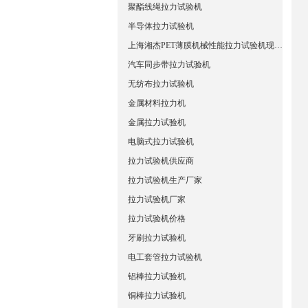
聚酯线绳拉力试验机
半导体拉力试验机
上海湘杰PET薄膜机械性能拉力试验机现货直销
汽车同步带拉力试验机
无纺布拉力试验机
金属材料拉力机
金属拉力试验机
电脑式拉力试验机
拉力试验机供应商
拉力试验机生产厂家
拉力试验机厂家
拉力试验机价格
牙刷拉力试验机
电工套管拉力试验机
铝棒拉力试验机
铜棒拉力试验机