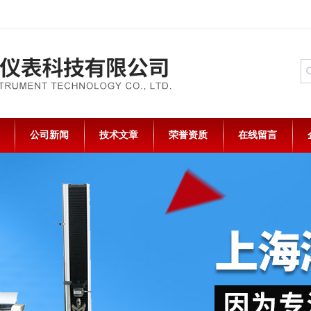
公司新闻
技术文章
荣誉资质
在线留言