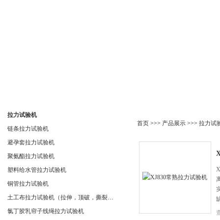
产品分类
产品展示
拉力试验机
首页
>>>
产品展示
>>>
拉力试
链条拉力试验机
避孕套拉力试验机
聚氨酯拉力试验机
塑料给水管拉力试验机
铜管拉力试验机
土工布拉力试验机（拉伸，顶破，撕裂试验标准）
氯丁胶乳帘子线绳拉力试验机