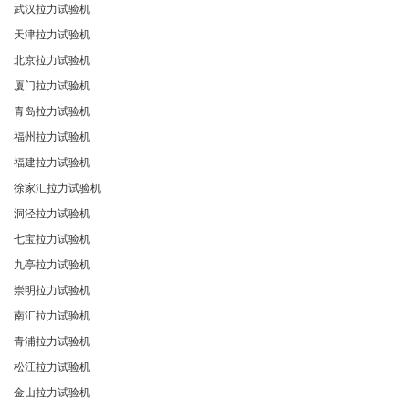
武汉拉力试验机
天津拉力试验机
北京拉力试验机
厦门拉力试验机
青岛拉力试验机
福州拉力试验机
福建拉力试验机
徐家汇拉力试验机
洞泾拉力试验机
七宝拉力试验机
九亭拉力试验机
崇明拉力试验机
南汇拉力试验机
青浦拉力试验机
松江拉力试验机
金山拉力试验机