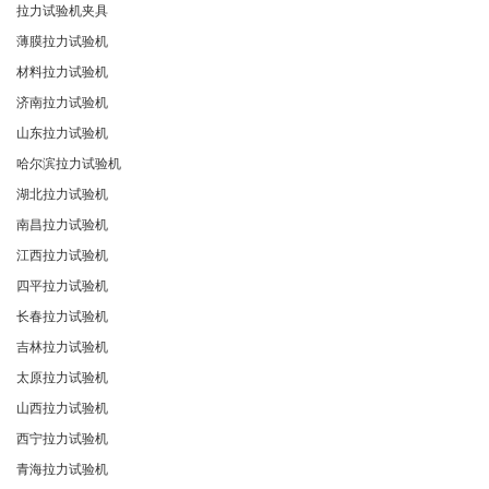
拉力试验机夹具
薄膜拉力试验机
材料拉力试验机
济南拉力试验机
山东拉力试验机
哈尔滨拉力试验机
湖北拉力试验机
南昌拉力试验机
江西拉力试验机
四平拉力试验机
长春拉力试验机
吉林拉力试验机
太原拉力试验机
山西拉力试验机
西宁拉力试验机
青海拉力试验机