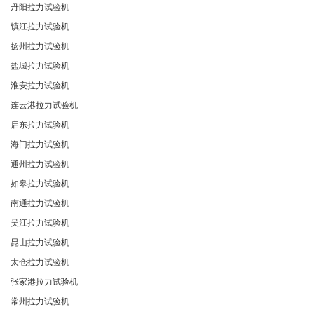
丹阳拉力试验机
镇江拉力试验机
扬州拉力试验机
盐城拉力试验机
淮安拉力试验机
连云港拉力试验机
启东拉力试验机
海门拉力试验机
通州拉力试验机
如皋拉力试验机
南通拉力试验机
吴江拉力试验机
昆山拉力试验机
太仓拉力试验机
张家港拉力试验机
常州拉力试验机