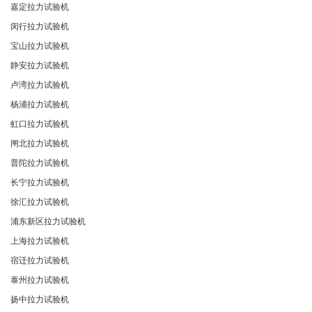
嘉定拉力试验机
闵行拉力试验机
宝山拉力试验机
静安拉力试验机
卢湾拉力试验机
杨浦拉力试验机
虹口拉力试验机
闸北拉力试验机
普陀拉力试验机
长宁拉力试验机
徐汇拉力试验机
浦东新区拉力试验机
上海拉力试验机
宿迁拉力试验机
泰州拉力试验机
扬中拉力试验机