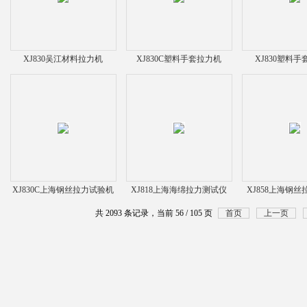
XJ830吴江材料拉力机
XJ830C塑料手套拉力机
XJ830塑料
XJ830C上海钢丝拉力试验机
XJ818上海海绵拉力测试仪
XJ858上海钢
共 2093 条记录，当前 56 / 105 页
首页
上一页