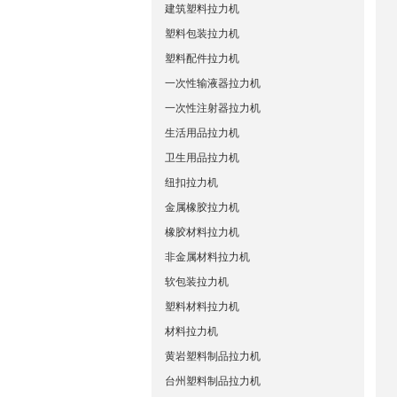
建筑塑料拉力机
塑料包装拉力机
塑料配件拉力机
一次性输液器拉力机
一次性注射器拉力机
生活用品拉力机
卫生用品拉力机
纽扣拉力机
金属橡胶拉力机
橡胶材料拉力机
非金属材料拉力机
软包装拉力机
塑料材料拉力机
材料拉力机
黄岩塑料制品拉力机
台州塑料制品拉力机