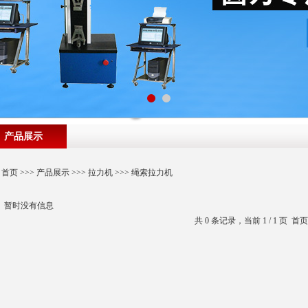
产品展示
首页
>>>
产品展示
>>>
拉力机
>>>
绳索拉力机
暂时没有信息
共 0 条记录，当前 1 / 1 页