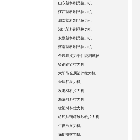
山东塑料制品拉力机
江西塑料制品拉力机
湖南塑料制品拉力机
湖北塑料制品拉力机
安徽塑料制品拉力机
河南塑料制品拉力机
金属焊接力学性能测试仪
镀铜钢管拉力机
太阳能金属箔片拉力机
金属箔拉力机
发泡材料拉力机
海绵材料拉力机
橡塑材料拉力机
纺织玻璃纤维纱线拉力机
牛皮纸拉力机
保护膜拉力机