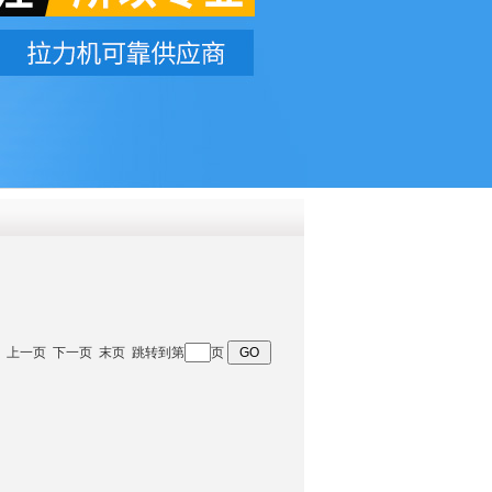
QQ
在线咨
 首页 上一页 下一页 末页 跳转到第
页