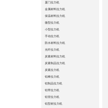
厦门拉力机
金属材料拉力机
保温材料拉力机
微型拉力机
小型拉力机
手动拉力机
防水材料拉力机
光纤拉力机
炭素材料拉力机
炭素制品拉力机
炭素拉力机
铝棒拉力机
铝制品拉力机
铝带拉力机
铝管拉力机
铝型材拉力机