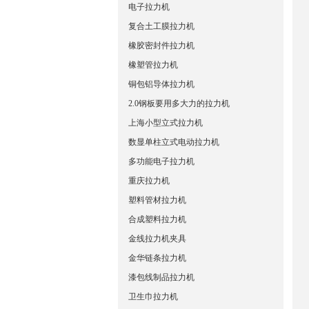
电子拉力机
复合土工膜拉力机
橡胶密封件拉力机
橡塑管拉力机
铜包铝导体拉力机
2.0钢板要用多大力的拉力机
上海小型立式拉力机
数显单柱立式电动拉力机
多功能电子拉力机
重庆拉力机
塑料管材拉力机
合成塑料拉力机
金线拉力机夹具
金华链条拉力机
漆包线制品拉力机
卫生巾拉力机