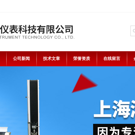
公司新闻
技术文章
荣誉资质
在线留言