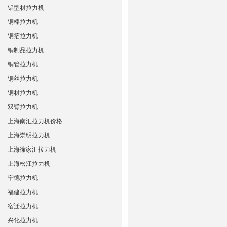
铝型材拉力机
铜棒拉力机
铜箔拉力机
铜制品拉力机
铜管拉力机
铜丝拉力机
铜材拉力机
双臂拉力机
上海南汇拉力机价格
上海崇明拉力机
上海徐家汇拉力机
上海松江拉力机
宁德拉力机
福建拉力机
宿迁拉力机
兴化拉力机