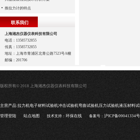
推拉力计的特点
联系我们
上海湘杰仪器仪表科技有限公司
电话：13585732855
传真：13585732855
地址：上海市青浦区北青公路7523号A幢
邮编：201706
版权所有© 2018 上海湘杰仪器仪表科技有限公司
主营产品:
拉力机电子材料试验机冲击试验机弯曲试验机压力试验机液压材料试
管理登陆
站点地图
环保在线
沪ICP备09041334号
技术支持：
备案号：