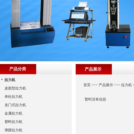
产品分类
产品展示
拉力机
首页
>>>
产品展示
>>>
拉力机
桌面型拉力机
单柱拉力机
暂时没有信息
龙门式拉力机
金属拉力机
塑料拉力机
薄膜拉力机