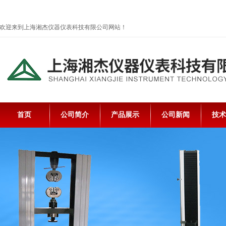
欢迎来到上海湘杰仪器仪表科技有限公司网站！
首页
公司简介
产品展示
公司新闻
技术