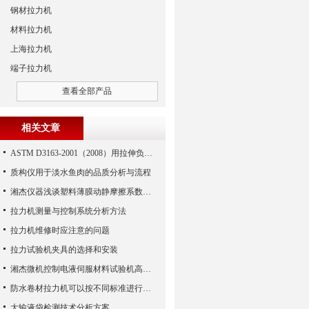
钢材拉力机
材料拉力机
上海拉力机
端子拉力机
查看全部产品
相关文章
ASTM D3163-2001（2008）用拉伸负荷法测定胶粘剂粘结的刚性塑料搭接剪切接头强度的试验方法
质构仪用于淡水鱼肉的品质分析与流程
湘杰仪器浅谈塑料薄膜动静摩擦系数的检测方案
拉力机测量与控制系统分析方法
拉力机维修时应注意的问题
拉力试验机夹具的选择和安装
湘杰微机控制电液伺服材料试验机高效规划与运输指南
防水卷材拉力机可以按不同标准进行各项分类，具体有哪些呢？
大输液袋检测技术分析方案