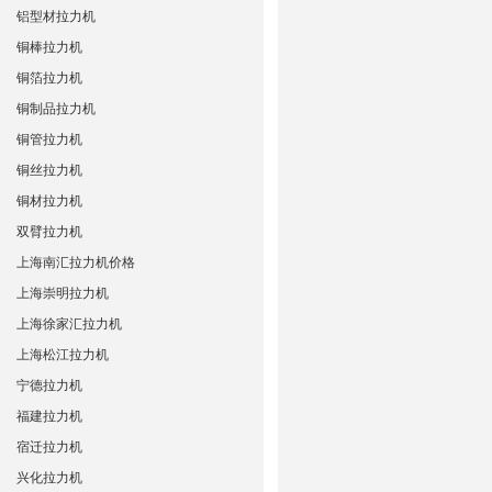
铝型材拉力机
铜棒拉力机
铜箔拉力机
铜制品拉力机
铜管拉力机
铜丝拉力机
铜材拉力机
双臂拉力机
上海南汇拉力机价格
上海崇明拉力机
上海徐家汇拉力机
上海松江拉力机
宁德拉力机
福建拉力机
宿迁拉力机
兴化拉力机