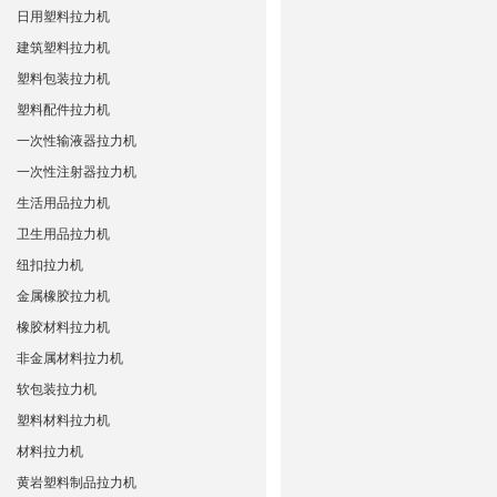
日用塑料拉力机
建筑塑料拉力机
塑料包装拉力机
塑料配件拉力机
一次性输液器拉力机
一次性注射器拉力机
生活用品拉力机
卫生用品拉力机
纽扣拉力机
金属橡胶拉力机
橡胶材料拉力机
非金属材料拉力机
软包装拉力机
塑料材料拉力机
材料拉力机
黄岩塑料制品拉力机