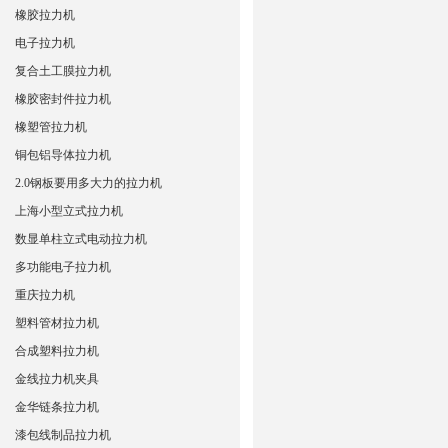
橡胶拉力机
电子拉力机
复合土工膜拉力机
橡胶密封件拉力机
橡塑管拉力机
铜包铝导体拉力机
2.0钢板要用多大力的拉力机
上海小型立式拉力机
数显单柱立式电动拉力机
多功能电子拉力机
重庆拉力机
塑料管材拉力机
合成塑料拉力机
金线拉力机夹具
金华链条拉力机
漆包线制品拉力机