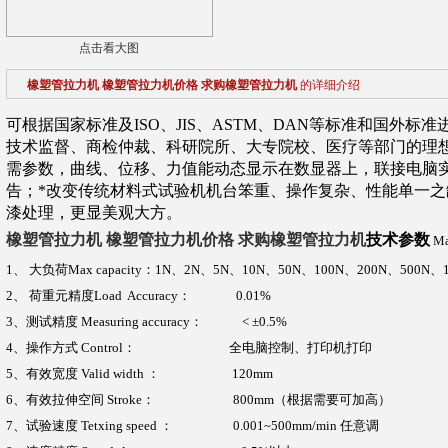
点击看大图
橡塑管拉力机 橡塑管拉力机价格 求购橡塑管拉力机
的详细介绍
可根据国家标准及ISO、JIS、ASTM、DAN等标准和国外
技术监督、商检仲裁、科研院所、大专院校、医疗等部门的理
需参数，曲线、位移、力值能动态显示在数显器上，联接电脑
告；*改变传统材料式试验机机台笨重、操作复杂、性能单一
漆处理，更显美观大方。
橡塑管拉力机 橡塑管拉力机价格 求购橡塑管拉力机
技术参数
Mai
1
、
大负荷
Max capacity
：1N、2N、5N、10N、50N、100N、200N、500N、1
2
、
荷重元精度
Load Accuracy
：
0.01%
3
、测试精度
Measuring accuracy
：
< ±0.5%
4
、操作方式
Control
：
全电脑控制、打印机打印
5
、有效宽度
Valid width
：
120mm
6
、有效拉伸空间
Stroke
：
800mm（
根据需要可加高
）
7
、试验速度
Tetxing speed
：
0.001~500mm/min
任意调