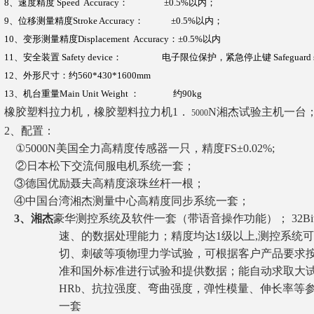
8
、速度精度
Speed Accuracy
：
±0.5%
以内；
9
、位移测量精度
Stroke Accuracy
：
±0.5%
以内；
10
、变形测量精度
Displacement Accuracy
：
±0.5%
以内
11
、安全装置
Safety device
：
电子限位保护，紧急停止键
Safeguard 
12
、外形尺寸：约
560*430*1600mm
13
、机台重量
Main Unit Weight
：
约90
kg
橡胶塑料拉力机，橡胶塑料拉力机
1
．
N
湘杰试验主机一台；
5000
2
、配置：
①5000N美国全力高精度传感器一只，精度FS±0.02%;
②日本松下交流伺服电机系统一套；
③德国优励聂夫高精度滚珠丝杆一根；
④中国台湾湘杰测量中心高精度同步系统一套；
3
、湘杰
豪华测控系统及软件一套（带语音操作功能）；
32B
速、的数据处理能力；精度均达1级以上,测控系统
切、刺破等项物理力学试验，可根据客户产品要求按GB、
准和国外标准进行试验和提供数据；能自动求取大
HRb、抗拉强度、弯曲强度，弹性模量、伸长率等
一套