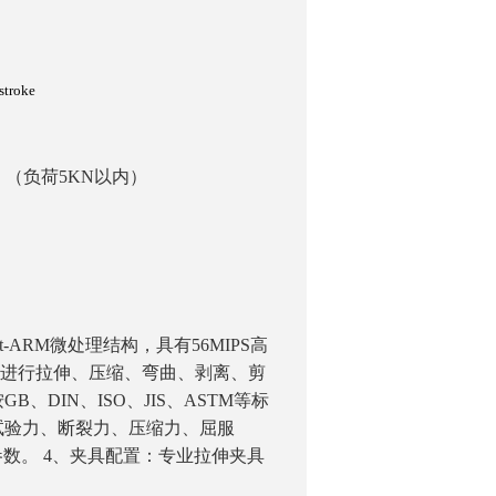
stroke
（负荷5KN以内）
询
it-ARM
微处理结构，具有56MIPS高
可进行拉伸、压缩、弯曲、剥离、剪
DIN、ISO、JIS、ASTM等标
试验力、断裂力、压缩力、屈服
参数。
4
、夹具配置：专业拉伸夹具