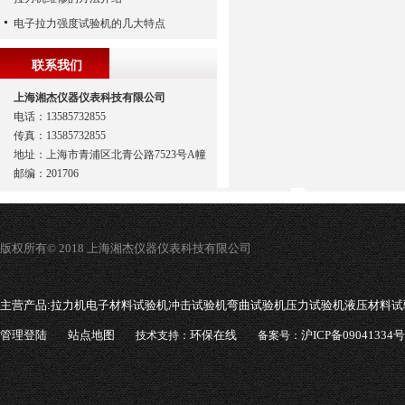
电子拉力强度试验机的几大特点
联系我们
上海湘杰仪器仪表科技有限公司
电话：13585732855
传真：13585732855
地址：上海市青浦区北青公路7523号A幢
邮编：201706
版权所有© 2018 上海湘杰仪器仪表科技有限公司
主营产品:
拉力机电子材料试验机冲击试验机弯曲试验机压力试验机液压材料试
管理登陆
站点地图
环保在线
沪ICP备09041334号
技术支持：
备案号：