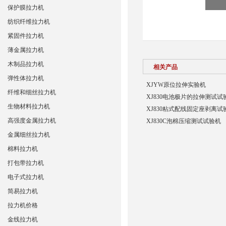
保护膜拉力机
纺织纤维拉力机
紧固件拉力机
薄金属拉力机
木制品拉力机
相关产品
弹性体拉力机
XJYW原位拉伸实验机
纤维和细丝拉力机
XJ830电池极片的拉伸测试试
生物材料拉力机
XJ830粘式配线固定座剥离试验
高强度金属拉力机
XJ830C泡棉压缩测试试验机
金属细丝拉力机
棉料拉力机
打包带拉力机
电子式拉力机
简易拉力机
拉力机价格
金线拉力机