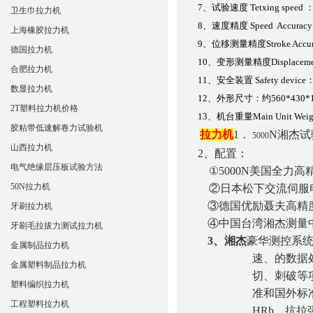
7
、试验速度
Tetxing speed
卫生巾拉力机
8
、速度精度
Speed Accuracy
上海橡胶拉力机
9
、位移测量精度
Stroke Accu
德国拉力机
10
、变形测量精度
Displacem
合肥拉力机
11
、安全装置
Safety device
数显拉力机
12
、外形尺寸：约
560*430*
2T塑料拉力机价格
13
、机台重量
Main Unit Wei
胶粘带低速解卷力试验机
拉力机
1
．
N
湘杰试
5000
山西拉力机
2
、配置：
电气绝缘层压板试验方法
①5000N美国全力高精
50N拉力机
②日本松下交流伺服
③德国优励聂夫高精
牙刷拉力机
④中国台湾湘杰测量
牙刷毛拉拔力测试拉力机
3
、湘杰
豪华测控系
金属制品拉力机
速、的数据
金属塑料制品拉力机
切、刺破等项
塑料编织拉力机
准和国外标
工程塑料拉力机
HRb、抗