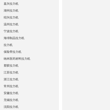
嘉兴拉力机
湖州拉力机
绍兴拉力机
温州拉力机
宁波拉力机
海绵制品拉力机
拉力机
保险带拉力机
纳米医药材料拉力机
塑胶拉力机
江苏拉力机
浙江拉力机
常州拉力机
安徽拉力机
无锡拉力机
沈阳拉力机