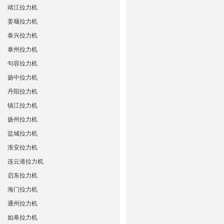
靖江拉力机
姜堰拉力机
泰兴拉力机
泰州拉力机
句容拉力机
扬中拉力机
丹阳拉力机
镇江拉力机
扬州拉力机
盐城拉力机
淮安拉力机
连云港拉力机
启东拉力机
海门拉力机
通州拉力机
如皋拉力机