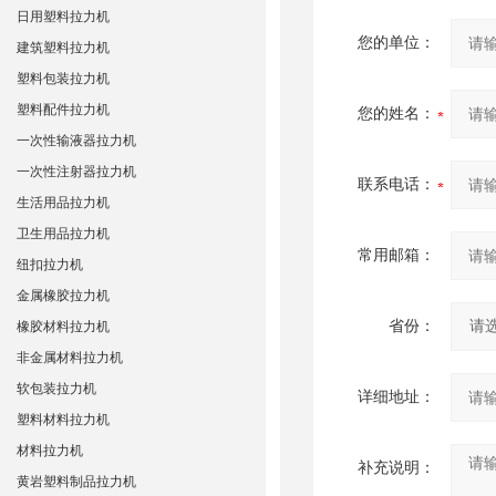
日用塑料拉力机
您的单位：
建筑塑料拉力机
塑料包装拉力机
塑料配件拉力机
您的姓名：
一次性输液器拉力机
一次性注射器拉力机
联系电话：
生活用品拉力机
卫生用品拉力机
常用邮箱：
纽扣拉力机
金属橡胶拉力机
省份：
橡胶材料拉力机
非金属材料拉力机
软包装拉力机
详细地址：
塑料材料拉力机
材料拉力机
补充说明：
黄岩塑料制品拉力机