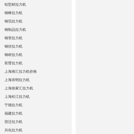
铝型材拉力机
铜棒拉力机
铜箔拉力机
铜制品拉力机
铜管拉力机
铜丝拉力机
铜材拉力机
双臂拉力机
上海南汇拉力机价格
上海崇明拉力机
上海徐家汇拉力机
上海松江拉力机
宁德拉力机
福建拉力机
宿迁拉力机
兴化拉力机