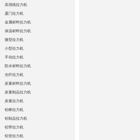
高强线拉力机
厦门拉力机
金属材料拉力机
保温材料拉力机
微型拉力机
小型拉力机
手动拉力机
防水材料拉力机
光纤拉力机
炭素材料拉力机
炭素制品拉力机
炭素拉力机
铝棒拉力机
铝制品拉力机
铝带拉力机
铝管拉力机