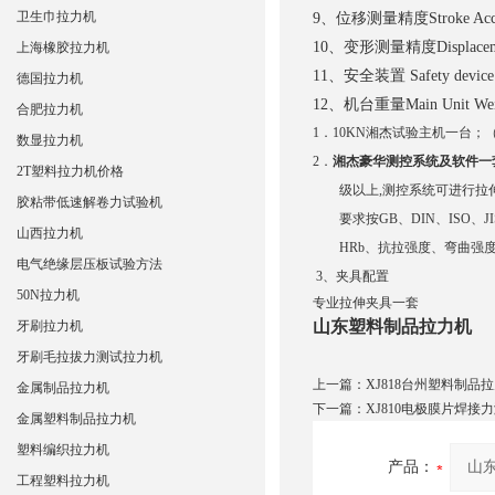
卫生巾拉力机
9、位移测量精度Stroke Acc
10、变形测量精度Displaceme
上海橡胶拉力机
11、安全装置 Safety devi
德国拉力机
12、机台重量Main Unit Wei
合肥拉力机
1．
10KN湘杰试验主机一台；
数显拉力机
2．
湘杰豪华测控系统及软件一
2T塑料拉力机价格
级以上,测控系统可进行
胶粘带低速解卷力试验机
要求按GB、DIN、ISO
山西拉力机
HRb、抗拉强度、弯曲强
电气绝缘层压板试验方法
3、夹具配置
50N拉力机
专业拉伸夹具一套
山东
塑料制品拉力机
牙刷拉力机
牙刷毛拉拔力测试拉力机
上一篇：
XJ818台州塑料制品
金属制品拉力机
下一篇：
XJ810电极膜片焊接
金属塑料制品拉力机
塑料编织拉力机
产品：
工程塑料拉力机