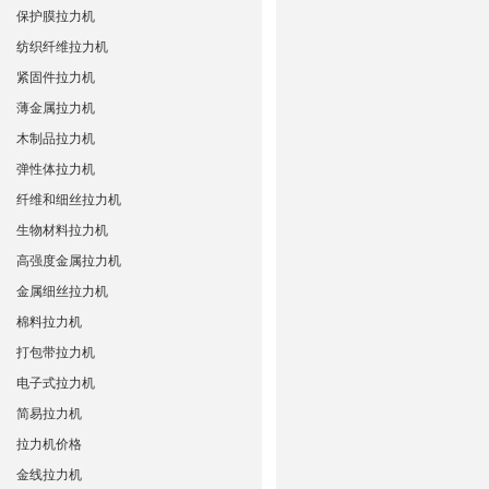
保护膜拉力机
纺织纤维拉力机
紧固件拉力机
薄金属拉力机
木制品拉力机
弹性体拉力机
纤维和细丝拉力机
生物材料拉力机
高强度金属拉力机
金属细丝拉力机
棉料拉力机
打包带拉力机
电子式拉力机
简易拉力机
拉力机价格
金线拉力机