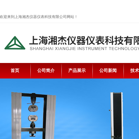
欢迎来到上海湘杰仪器仪表科技有限公司网站！
首页
公司简介
产品展示
公司新闻
技术