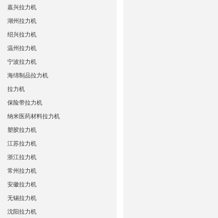
嘉兴拉力机
湖州拉力机
绍兴拉力机
温州拉力机
宁波拉力机
海绵制品拉力机
拉力机
保险带拉力机
纳米医药材料拉力机
塑胶拉力机
江苏拉力机
浙江拉力机
常州拉力机
安徽拉力机
无锡拉力机
沈阳拉力机