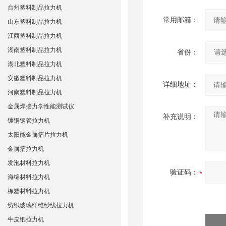
台州塑料制品拉力机
常用邮箱：
山东塑料制品拉力机
江西塑料制品拉力机
湖南塑料制品拉力机
省份：
湖北塑料制品拉力机
安徽塑料制品拉力机
详细地址：
河南塑料制品拉力机
金属焊接力学性能测试仪
补充说明：
镀铜钢管拉力机
太阳能金属箔片拉力机
金属箔拉力机
发泡材料拉力机
验证码：
海绵材料拉力机
橡塑材料拉力机
纺织玻璃纤维纱线拉力机
牛皮纸拉力机