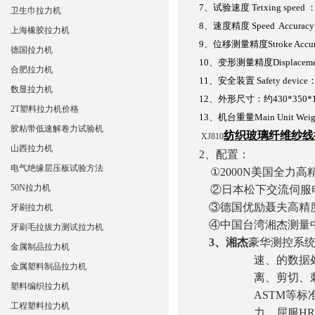
7
、试验速度
Tetxing speed
卫生巾拉力机
8
、速度精度
Speed Accuracy
上海橡胶拉力机
9
、位移测量精度
Stroke Accu
德国拉力机
10
、变形测量精度
Displacem
合肥拉力机
11
、安全装置
Safety device
数显拉力机
12
、外形尺寸：约
430*350*
2T塑料拉力机价格
13
、机台重量
Main Unit Wei
胶粘带低速解卷力试验机
纺织玻璃纤维纱线
XJ810
山西拉力机
2
、配置：
电气绝缘层压板试验方法
①2000N美国全力高精
50N拉力机
②日本松下交流伺服
③德国优励聂夫高精
牙刷拉力机
④中国台湾湘杰测量
牙刷毛拉拔力测试拉力机
3
、湘杰
豪华测控系
金属制品拉力机
速、的数据
金属塑料制品拉力机
离、剪切、刺
塑料编织拉力机
ASTM等
工程塑料拉力机
力、屈服H