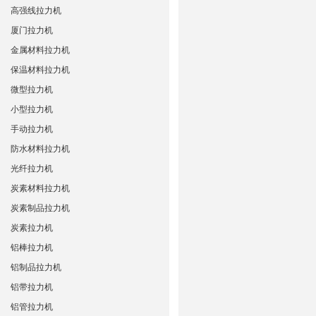
高强线拉力机
厦门拉力机
金属材料拉力机
保温材料拉力机
微型拉力机
小型拉力机
手动拉力机
防水材料拉力机
光纤拉力机
炭素材料拉力机
炭素制品拉力机
炭素拉力机
铝棒拉力机
铝制品拉力机
铝带拉力机
铝管拉力机