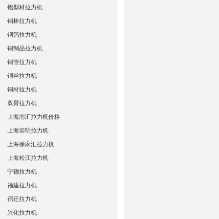
铝型材拉力机
铜棒拉力机
铜箔拉力机
铜制品拉力机
铜管拉力机
铜丝拉力机
铜材拉力机
双臂拉力机
上海南汇拉力机价格
上海崇明拉力机
上海徐家汇拉力机
上海松江拉力机
宁德拉力机
福建拉力机
宿迁拉力机
兴化拉力机