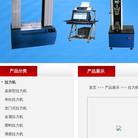
产品分类
产品展示
拉力机
首页
>>>
产品展示
>>>
拉力
桌面型拉力机
单柱拉力机
龙门式拉力机
金属拉力机
塑料拉力机
薄膜拉力机