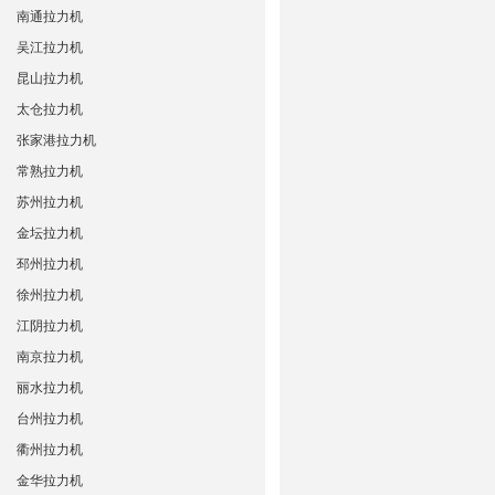
南通拉力机
吴江拉力机
昆山拉力机
太仓拉力机
张家港拉力机
常熟拉力机
苏州拉力机
金坛拉力机
邳州拉力机
徐州拉力机
江阴拉力机
南京拉力机
丽水拉力机
台州拉力机
衢州拉力机
金华拉力机