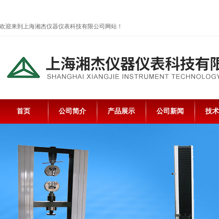
欢迎来到上海湘杰仪器仪表科技有限公司网站！
首页
公司简介
产品展示
公司新闻
技术