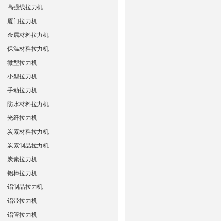
高强线拉力机
厦门拉力机
金属材料拉力机
保温材料拉力机
微型拉力机
小型拉力机
手动拉力机
防水材料拉力机
光纤拉力机
炭素材料拉力机
炭素制品拉力机
炭素拉力机
铝棒拉力机
铝制品拉力机
铝带拉力机
铝管拉力机