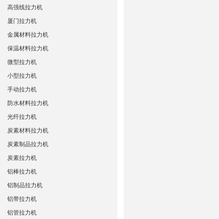
高强线拉力机
厦门拉力机
金属材料拉力机
保温材料拉力机
微型拉力机
小型拉力机
手动拉力机
防水材料拉力机
光纤拉力机
炭素材料拉力机
炭素制品拉力机
炭素拉力机
铝棒拉力机
铝制品拉力机
铝带拉力机
铝管拉力机