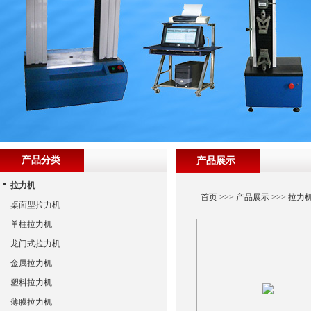
产品分类
产品展示
拉力机
首页
>>>
产品展示
>>>
拉力
桌面型拉力机
单柱拉力机
龙门式拉力机
金属拉力机
塑料拉力机
薄膜拉力机