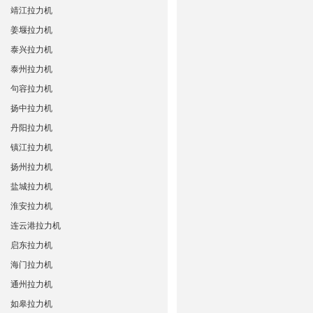
靖江拉力机
姜堰拉力机
泰兴拉力机
泰州拉力机
句容拉力机
扬中拉力机
丹阳拉力机
镇江拉力机
扬州拉力机
盐城拉力机
淮安拉力机
连云港拉力机
启东拉力机
海门拉力机
通州拉力机
如皋拉力机