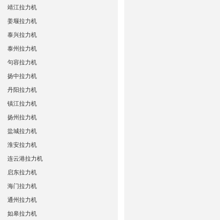
靖江拉力机
姜堰拉力机
泰兴拉力机
泰州拉力机
句容拉力机
扬中拉力机
丹阳拉力机
镇江拉力机
扬州拉力机
盐城拉力机
淮安拉力机
连云港拉力机
启东拉力机
海门拉力机
通州拉力机
如皋拉力机