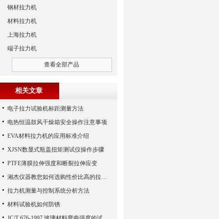
钢材拉力机
材料拉力机
上海拉力机
端子拉力机
查看全部产品
相关文章
电子拉力试验机标距测量方法
电热恒温鼓风干燥箱安全操作注意事项
EVA材料拉力机的应用标准介绍
XJSN数显式瓶盖扭矩测试仪操作步骤
PTFE薄膜拉伸强度和断裂拉伸应变
湘杰仪器教您如何选购性价比高的拉力机
拉力机测量与控制系统分析方法
材料试验机如何防锈
JC/T 676-1997 玻璃材料弯曲强度的试验方法