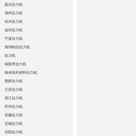
嘉兴拉力机
湖州拉力机
绍兴拉力机
温州拉力机
宁波拉力机
海绵制品拉力机
拉力机
保险带拉力机
纳米医药材料拉力机
塑胶拉力机
江苏拉力机
浙江拉力机
常州拉力机
安徽拉力机
无锡拉力机
沈阳拉力机