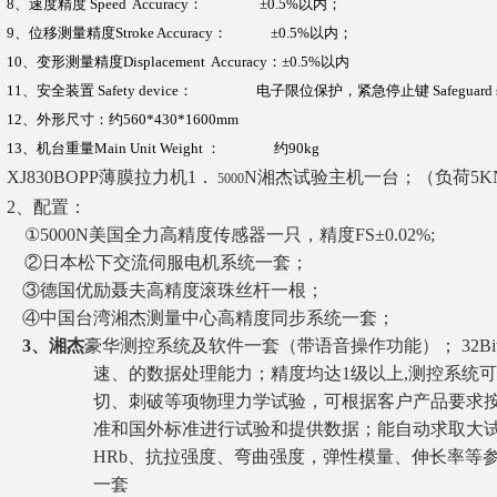
8
、速度精度
Speed Accuracy
：
±0.5%
以内；
9
、位移测量精度
Stroke Accuracy
：
±0.5%
以内；
10
、变形测量精度
Displacement Accuracy
：
±0.5%
以内
11
、安全装置
Safety device
：
电子限位保护，紧急停止键
Safeguard 
12
、外形尺寸：约
560*430*1600mm
13
、机台重量
Main Unit Weight
：
约90
kg
XJ830BOPP薄膜拉力机
1
．
N
湘杰试验主机一台；（负荷5K
5000
2
、配置：
①5000N美国全力高精度传感器一只，精度FS±0.02%;
②日本松下交流伺服电机系统一套；
③德国优励聂夫高精度滚珠丝杆一根；
④中国台湾湘杰测量中心高精度同步系统一套；
3
、湘杰
豪华测控系统及软件一套（带语音操作功能）；
32B
速、的数据处理能力；精度均达1级以上,测控系统
切、刺破等项物理力学试验，可根据客户产品要求按GB、
准和国外标准进行试验和提供数据；能自动求取大
HRb、抗拉强度、弯曲强度，弹性模量、伸长率等
一套