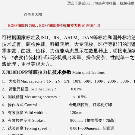
适合于测试BOPP薄膜弹性模量，抗拉强
点击看大图
BOPP薄膜拉力机，BOPP薄膜弹性模量拉力机
的详细介绍
可根据国家标准及ISO、JIS、ASTM、DAN等标准和国外
技术监督、商检仲裁、科研院所、大专院校、医疗等部门的理
需参数，曲线、位移、力值能动态显示在数显器上，联接电脑
告；*改变传统材料式试验机机台笨重、操作复杂、性能单一
漆处理，更显美观大方。
XJ830BOPP薄膜拉力机
技术参数
Main specifications
1
、
大负荷
Max capacity
：1N、2N、5N、10N、50N、100N、200N、500N、1
2
、
荷重元精度
Load Accuracy
：
0.01%
3
、测试精度
Measuring accuracy
：
< ±0.5%
4
、操作方式
Control
：
全电脑控制、打印机打印
5
、有效宽度
Valid width
：
120mm
6
、有效拉伸空间
Stroke
：
800mm（
根据需要可加高
）
7
、试验速度
Tetxing speed
：
0.001~500mm/min
任意调