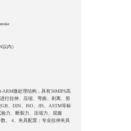
stroke
N以内）
询
it-ARM
微处理结构，具有56MIPS高
可进行拉伸、压缩、弯曲、剥离、剪
DIN、ISO、JIS、ASTM等标
试验力、断裂力、压缩力、屈服
参数。
4
、夹具配置：专业拉伸夹具