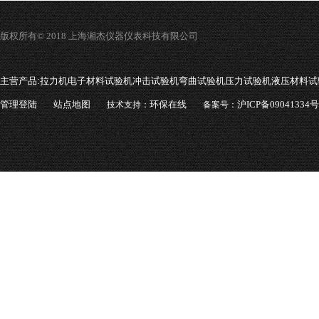
版权所有© 2018 上海湘杰仪器仪表科技有限公司
主营产品:
拉力机电子材料试验机冲击试验机弯曲试验机压力试验机液压材料试
管理登陆
站点地图
环保在线
沪ICP备09041334号
技术支持：
备案号：