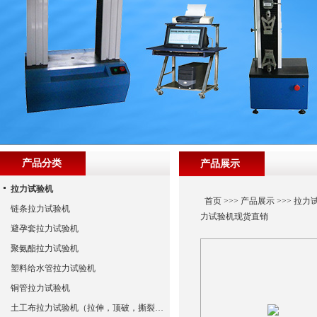
产品分类
产品展示
拉力试验机
首页
>>>
产品展示
>>>
拉力
链条拉力试验机
力试验机现货直销
避孕套拉力试验机
聚氨酯拉力试验机
塑料给水管拉力试验机
铜管拉力试验机
土工布拉力试验机（拉伸，顶破，撕裂试验标准）