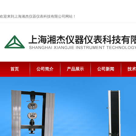
欢迎来到上海湘杰仪器仪表科技有限公司网站！
首页
公司简介
产品展示
公司新闻
技术