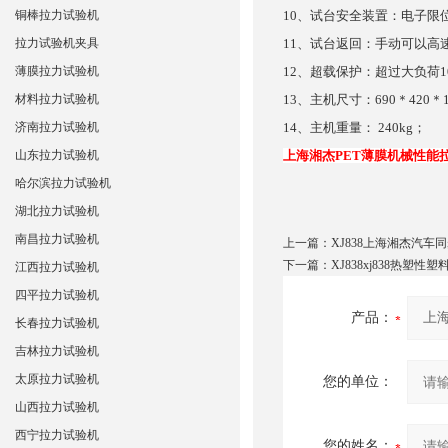
铜棒拉力试验机
10
、试台安全装置：电子限位保护，
拉力试验机夹具
11
、试台返回：手动可以高
薄膜拉力试验机
12
、超载保护：超过大负荷1
材料拉力试验机
13
、主机尺寸：690＊420＊1
济南拉力试验机
14
、主机重量： 240kg；
山东拉力试验机
上海湘杰PET薄膜机械性能
哈尔滨拉力试验机
湖北拉力试验机
南昌拉力试验机
上一篇：
XJ838上海湘杰汽
下一篇：
XJ838xj838热塑性塑料
江西拉力试验机
四平拉力试验机
产品：
长春拉力试验机
吉林拉力试验机
太原拉力试验机
您的单位：
山西拉力试验机
西宁拉力试验机
您的姓名：