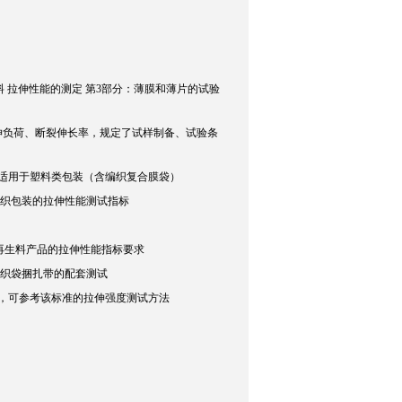
-2006《塑料 拉伸性能的测定 第3部分：薄膜和薄片的试验
伸负荷、断裂伸长率，规定了试样制备、试验条
询
适用于塑料类包装（含编织复合膜袋）
织包装的拉伸性能测试指标
补充了再生料产品的拉伸性能指标要求
于编织袋捆扎带的配套测试
编织袋，可参考该标准的拉伸强度测试方法