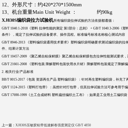
12、外形尺寸：约420*270*1500mm
13、机台重量Main Unit Weight ： 约90kg
XJ830S
编织袋拉力试验机
所有编织袋拉伸试验的‌方法依据‌都遵循：
‌GB/T 1040.1-2018《塑料 拉伸性能的测定 第1部分：总则》‌ + ‌GB/T 1040.3
条件》‌，规定了拉伸试验的设备要求、操作流程。标准编号
标准名称
核心测试内容
‌GB/T 8946-2013‌ 《塑料编织袋通用技术要求》
塑料编织袋
明确要求测试编织袋的拉
件、结果计算方法
‌GB/T 10457-2009‌ 《聚乙烯自粘保鲜膜》
聚乙烯自粘保鲜膜
包含拉伸性能测试要求，
‌GB/T 21661-2008‌ 《塑料包装 降解塑料包装饮用水片材》
降解塑料包装
规定了降解编
2. 相关行业/产品标准
‌BB/T 0015-2017《包装 资源再生产品 塑料编织袋》‌：针对再生塑料编织袋，
‌QB/T 1124-2015《塑料打包带》‌：虽然针对打包带，但其拉伸试验方法可参考用
‌GB/T 17690-1999《土工合成材料 塑料扁丝编织土工布》‌：如果是工业用土工
上一篇：
XJ830S压敏胶粘带低速解卷强度测定仪 GB/T 4850