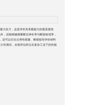
最大应力，这是评价其承载能力的最直接指
此外，还能精确测量断后伸长率与断面收缩率，
线，还可以衍生出弹性模量、断裂能等评价材料
耐久性测试，全面评估焊点在复杂工况下的性能