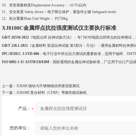
10、变形测量精度Displacement Accuracy： ±0.5%以内
11、安全装置 Safety device：电子限位保护，紧急停止键 Safeguard stroke
12、机台重量Main Unit Weight ： 约750kg
XJ8108C
金属焊点抗拉强度测试仪
主要执行标准
GB/T 26550-2022
‌《电阻点焊 拉伸试验方法》：专门针对电阻点焊焊点的拉伸测试
GB/T 228.1-2021
‌《金属材料 室温拉伸试验 第1部分：方法》：通用金属材料拉伸
IPC/JEDEC J-STD-006
‌：电子行业中焊点拉力测试的重要标准，适用于锡焊、SM
ISO 6892-1
‌ 和 ‌
ASTM E8/E8M
‌：国际通用的金属拉伸试验标准，广泛用于出口产品
上一篇：
XJ830C镍钛与不锈钢细丝焊接强度测试
下一篇：
XJ8108C复合材料（CFRP）弯曲性能试验机
产品：
您的单位：