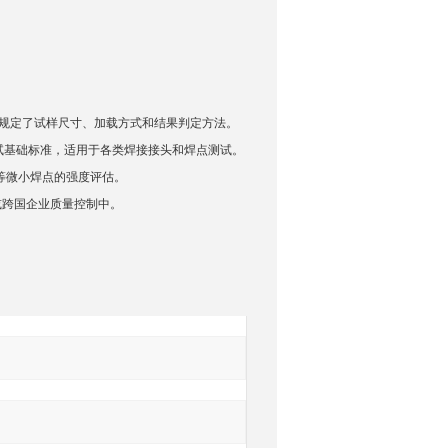
，规定了试样尺寸、加载方式和结果判定方法。
测试基础标准，适用于各类焊接接头和焊点测试。
询
T等微小焊点的强度评估。
或跨国企业质量控制中。