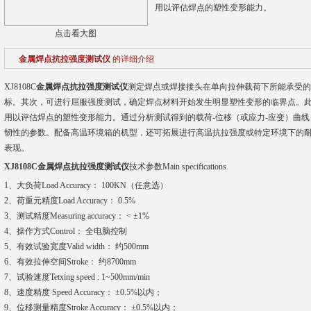
用以评估焊点的塑性变形能力。
点击看大图
金属焊点抗拉强度测试仪
的详细介绍
XJ8108C
金属焊点抗拉强度测试仪
测定焊点或焊接接头在单向拉伸载荷下所能承受的
标。其次，可进行屈服强度测试，确定焊点材料开始发生明显塑性变形的临界点。
用以评估焊点的塑性变形能力。通过分析测试得到的载荷-位移（或应力-应变）曲
韧性的参数。配备高温环境箱的机型，还可拓展进行高温抗拉强度或特定环境下的
表现。
XJ8108C
金属焊点抗拉强度测试仪
技术参数Main specifications
1、大负荷Load Accuracy： 100KN（任意选）
2、荷重元精度Load Accuracy： 0.5%
3、测试精度Measuring accuracy： < ±1%
4、操作方式Control： 全电脑控制
5、有效试验宽度Valid width： 约500mm
6、有效拉伸空间Stroke： 约8700mm
7、试验速度Tetxing speed : 1~500mm/min
8、速度精度 Speed Accuracy： ±0.5%以内；
9、位移测量精度Stroke Accuracy： ±0.5%以内；