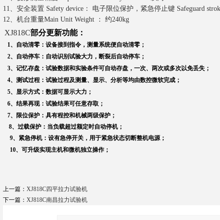
11、安全装置 Safety device： 电子限位保护，紧急停止键 Safeguard strok
12、机台重量Main Unit Weight ： 约240kg
XJ818C
部分更新功能：
1
、自动清零：设备接到指令，测量系统便自动清零；
2
、自动停车：自动识别试验大力，断裂后自动停车；
3
、记忆存盘：试验数据和实验条件可自动存盘，一次、两次或多次以免丢失；
4
、测试过程：试验过程及测量、显示、分析等均由数控微软完成；
5
、显示方式：数据可显示大力；
6
、结果再现：试验结果可任意存取；
7
、限位保护：具有程控和机械两级保护；
8
、
过载保护：当负载超过额定时自动停机；
9
、紧急停机：设有急停开关，用于紧急状态切断整机电源；
10
、可升级实现主机和微机独立操作；
上一篇：
XJ818C四平拉力试验机
下一篇：
XJ818C南昌拉力试验机