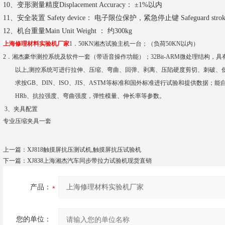
10、变形测量精度Displacement Accuracy： ±1%以内
11、安全装置 Safety device： 电子限位保护，紧急停止键 Safeguard strok
12、机台重量Main Unit Weight ： 约300kg
上海修理材料实验机厂家
1．5
0KN湘杰试验主机一台；（负荷5
0KN以内）
2．
湘杰豪华测控系统及软件一套（带语音操作功能）；32Bit-ARM微处理结构，具
以上,测控系统可进行拉伸、压缩、弯曲、回弹、剥离、压陷硬度剪切、刺破、
求按GB、DIN、ISO、JIS、ASTM等标准和国外标准进行试验和提供数据
HRb、抗拉强度、弯曲强度，弹性模量、伸长率等参数。
3、夹具配置
专业压缩夹具一套
上一篇：
XJ818触摸屏抗压测试机,触摸屏抗压试验机
下一篇：
XJ838上海湘杰汽车同步带拉力试验机现货直销
产品：
您的单位：