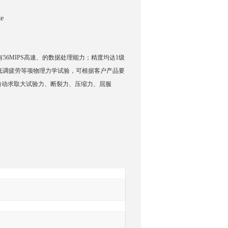
e
有
56MIPS高速、的数据处理能力；精度均达1级
低调疲劳等项物理力学试验，可根据客户产品要
询
；能自动求取大试验力、断裂力、压缩力、屈服