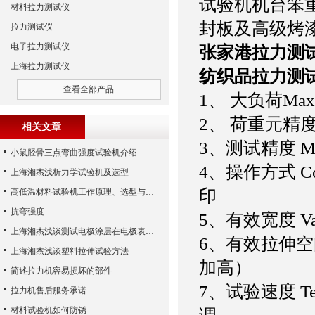
试验机机台笨
材料拉力测试仪
封板及高级烤
拉力测试仪
电子拉力测试仪
张家港拉力测试
上海拉力测试仪
纺织品拉力测
查看全部产品
1
、 大负荷Ma
2
、 荷重元精度L
相关文章
3
、测试精度 Mea
小鼠胫骨三点弯曲强度试验机介绍
4
、操作方式
上海湘杰浅析力学试验机及选型
印
高低温材料试验机工作原理、选型与应用解析
抗弯强度
5
、有效宽度 
上海湘杰浅谈测试电极涂层在电极表面的附着牢度
6
、有效拉伸空
上海湘杰浅谈塑料拉伸试验方法
加高）
简述拉力机容易损坏的部件
7
、试验速度 Tet
拉力机售后服务承诺
材料试验机如何防锈