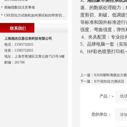
3
、湘杰豪华测控系统
速、的数据处理能力；
熔融指数仪注意事项
度剪切、刺破、低调疲劳
CRE型拉力试验机如何测试粘扣带剪切强度
等标准和国外标准进行
联系我们
强度、弯曲强度，弹性
4
、夹具配置：专业拉
上海湘杰仪器仪表科技有限公司
5
、品牌电脑一套（实
电话：13585732855
传真：13585732855
6
、HP彩色喷墨打印机
地址：上海市青浦区北青公路7523号A幢
邮编：201706
上一篇：
XJ830塑料薄膜拉力
下一篇：
XJV钮扣拉力测试仪
产品：
您的单位：