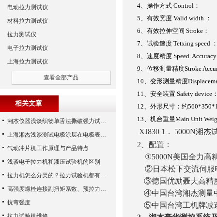
4
、操作方式
Control
：
电动拉力测试仪
5
、有效宽度
Valid width
：
材料拉力测试仪
6
、有效拉伸空间
Stroke
：
拉力测试仪
7
、试验速度
Tetxing speed
电子拉力测试仪
8
、速度精度
Speed Accuracy
上海拉力测试仪
9
、位移测量精度
Stroke Accu
查看全部产品
10
、变形测量精度
Displacem
11
、安全装置
Safety device
相关文章
12
、外形尺寸：约
560*350*
13
、机台重量
Main Unit Wei
湘杰仪器浅谈织物单舌法撕破强力试验方法
XJ830
1
．
5000N
湘杰
上海湘杰浅谈测试电极涂层在电极表面的附着牢度
2
、配置：
气动冲片机工作原理与产品特点
①5000N美国全力高精
浅谈电子拉力机和液压试验机的区别
②日本松下交流伺服
拉力机怎么分类的？拉力试验机都有哪些类型？
③德国优励聂夫高精
高强度螺栓连接副扭矩系数、预拉力、抗滑移系数检测细则
④中国台湾湘杰测量
抗弯强度
⑤
中国台湾工机牌减
拉力试验机维修