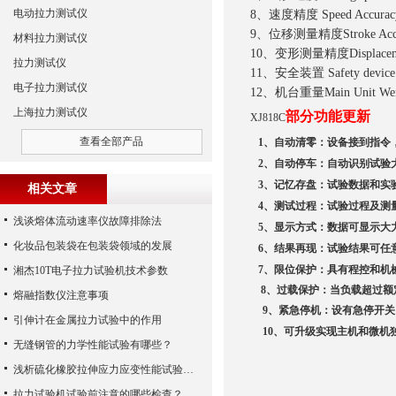
电动拉力测试仪
8、速度精度 Speed Accur
9、位移测量精度Stroke Ac
材料拉力测试仪
10、变形测量精度Displaceme
拉力测试仪
11、安全装置 Safety devi
电子拉力测试仪
12、机台重量Main Unit Wei
上海拉力测试仪
部分功能更新
XJ818C
查看全部产品
1
、自动清零：设备接到指令
2
、自动停车：自动识别试验
3
、记忆存盘：试验数据和实
相关文章
4
、测试过程：试验过程及测
浅谈熔体流动速率仪故障排除法
5
、显示方式：数据可显示大
化妆品包装袋在包装袋领域的发展
6
、结果再现：试验结果可任
7
、限位保护：具有程控和机
湘杰10T电子拉力试验机技术参数
8
、
过载保护：当负载超过额
熔融指数仪注意事项
9
、紧急停机：设有急停开关
引伸计在金属拉力试验中的作用
10
、可升级实现主机和微机
无缝钢管的力学性能试验有哪些？
浅析硫化橡胶拉伸应力应变性能试验结果的影响因素
拉力试验机试验前注意的哪些检查？