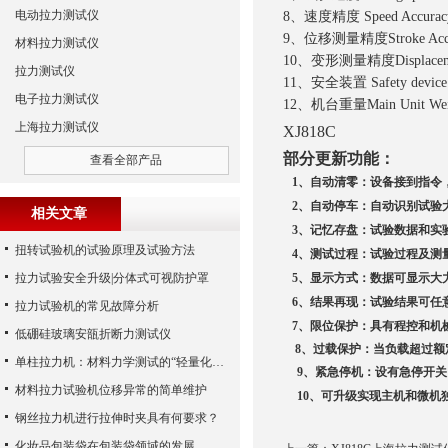
电动拉力测试仪
8、速度精度 Speed Accur
9、位移测量精度Stroke Ac
材料拉力测试仪
10、变形测量精度Displaceme
拉力测试仪
11、安全装置 Safety devi
电子拉力测试仪
12、机台重量Main Unit Wei
上海拉力测试仪
XJ818C
部分更新功能：
查看全部产品
1
、自动清零：设备接到指令
2
、自动停车：自动识别试验
相关文章
3
、记忆存盘：试验数据和实
扭转试验机的试验原理及试验方法
4
、测试过程：试验过程及测
拉力试验安全升级|分体式可视防护罩
5
、显示方式：数据可显示大
6
、结果再现：试验结果可任
拉力试验机的常见故障分析
7
、限位保护：具有程控和机
低硼硅玻璃安瓿折断力测试仪
8
、
过载保护：当负载超过额
单柱拉力机：材料力学测试的“轻量化精准助手”
9
、紧急停机：设有急停开关
材料拉力试验机位移异常的简单维护
10
、可升级实现主机和微机
钢丝拉力机进行拉伸时夹具有何要求？
化妆品包装袋在包装袋领域的发展