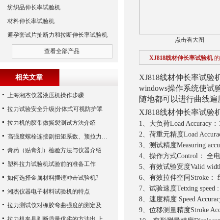
纺织品伸长率试验机
材料伸长率试验机
避孕套试片扯断力和拉断伸长率试验机
点击看大图
查看全部产品
XJ818线材伸长率试验机
的
XJ818线材伸长率试验
相关文章
windows操作系统
上海湘杰仪器液压机操作步骤
随地都可以进行曲线遍历
拉力试验安全升级|分体式可视防护罩
XJ818线材伸长率试验
拉力机的胶带做撕裂测试方法介绍
1、大负荷Load Accurac
2、荷重元精度Load Accurac
高强度螺栓连接副扭矩系数、预拉力、抗滑移系数检测细则
3、测试精度Measuring accur
膏药（贴膏剂）检验方法与仪器介绍
4、操作方式Control： 全
塑料拉力试验机试验前的准备工作
5、有效试验宽度Valid widt
6、有效拉伸空间Stroke： 
如何选择金属材料摆锤冲击试验机?
7、试验速度Tetxing speed : 
湘杰仪器电子材料试验机的特点
8、速度精度 Speed Accura
拉力测试仪对橡胶弯曲强度的测定及橡胶试样要求概述：
9、位移测量精度Stroke Acc
拉力机夹具判断质量优劣的方法出,上海湘杰