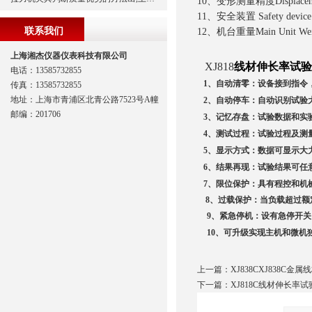
10、变形测量精度Displaceme
11、安全装置 Safety devi
联系我们
12、机台重量Main Unit Wei
上海湘杰仪器仪表科技有限公司
XJ818
线材伸长率试验
电话：13585732855
1
、自动清零：设备接到指令
传真：13585732855
地址：上海市青浦区北青公路7523号A幢
2
、自动停车：自动识别试验
邮编：201706
3
、记忆存盘：试验数据和实
4
、测试过程：试验过程及测
5
、显示方式：数据可显示大
6
、结果再现：试验结果可任
7
、限位保护：具有程控和机
8
、
过载保护：当负载超过额
9
、紧急停机：设有急停开关
10
、可升级实现主机和微机
上一篇：
XJ838CXJ838C
下一篇：
XJ818C线材伸长率试