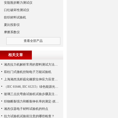
安瓿瓶折断力测试仪
口红破坏性测试仪
纺织材料试验机
夏比投影仪
摩擦系数仪
查看全部产品
相关文章
湘杰拉力机解析常用的塑料测试方法简介
双柱门式微机控制电子万能试验机
上海湘杰浅析硫化橡胶拉伸应力应变性能试验结果的影响因素
（IEC 61646, IEC 61215）绿色能源光伏太阳能电池的力学性能试验
玻璃三点抗弯曲试验机试验步骤及注意事项
织物断裂强力和断裂伸长率的测定-抓样法
湘杰仪器电子材料试验机的特点
拉力试验机试验前注意的哪些检查？