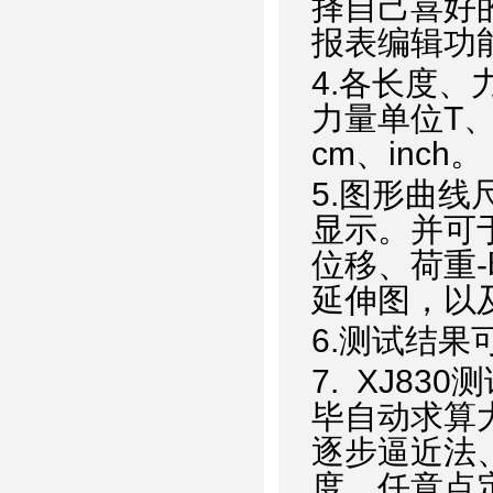
择自己喜好
报表编辑功
4.
各长度、
力量单位
T
cm
、
inch
。
5.
图形曲线
显示。并可
位移、荷重
-
延伸图，以
6.
测试结果
7. XJ830
测
毕自动求算
逐步逼近法
度、任意点