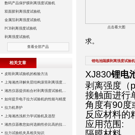
数码产品保护膜剥离强度试验机
双面胶剥离强度试验机
金属箔剥离强度试验机
点击看大图
PCB剥离强度试验机
剥离强度试验机
求。
查看全部产品
锂电池隔膜剥离强度试验机
相关文章
XJ830
锂电
皮鞋剥离试验机的检验方法
上海湘杰详解夹层结构滚筒剥离强度试验机
剥离强度（
p
湘杰仪器提供粘合衬剥离强度试验机、皮革撕裂力试验机、无纺布拉力试验机
接触面进行
如何提升电子拉力试验机的性能与精度
角度有
90
度
拉力机养护
反应材料的
上海湘杰浅析力学试验机及选型
应用范围
:
湘杰仪器教您如何选购性价比高的拉力机
隔膜材料
拉力试验机夹具相关知识