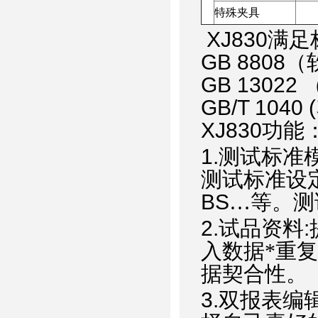
特殊夹具
XJ830
满足
GB 8808
（
GB 13022
GB/T 1040 (
XJ830
功能
1.
测试标准
测试标准设
BS
…等。测
2.
试品资料
:
入数据*重
据契合性。
3.
双报表编