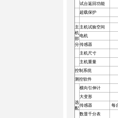
试台返回功能
超载保护
主
主机试验空间
机
电机
部
分
传感器
主机尺寸
主机重量
控制系统
测控软件
横向引伸计
大变形
选
传感器
每
配
数显千分表