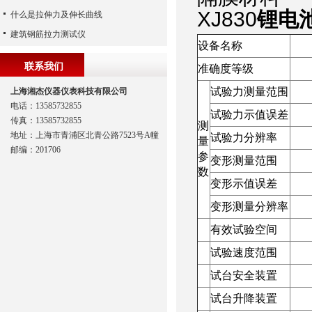
XJ830
锂电
什么是拉伸力及伸长曲线
建筑钢筋拉力测试仪
设备名称
联系我们
准确度等级
试验力测量范围
上海湘杰仪器仪表科技有限公司
电话：13585732855
试验力示值误差
传真：13585732855
测
地址：上海市青浦区北青公路7523号A幢
试验力分辨率
量
邮编：201706
参
变形测量范围
数
变形示值误差
变形测量分辨率
有效试验空间
试验速度范围
试台安全装置
试台升降装置