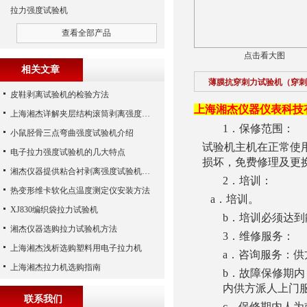
拉力强度试验机
查看全部产品
点击看大图
相关文章
薄膜抗穿刺力试验机（穿刺
皮鞋剥离试验机的检验方法
上海湘杰仪器仪表科技
上海湘杰详解夹层结构滚筒剥离强度试验机
1
．保修范围：
小鼠胫骨三点弯曲强度试验机介绍
试验机主机在正常使
电子拉力强度试验机的几大特点
损坏，免费修理及更
湘杰仪器提供粘合衬剥离强度试验机、皮革撕裂力试验机、无纺布拉力试验机
2
．培训：
热变形维卡软化点温度测定仪安装方法
a
．培训。
XJ830编织袋拉力试验机
b
．培训必须达到
湘杰仪器选购拉力试验机方法
3
．维修服务：
上海湘杰浅析选购塑料用电子拉力机
a
．咨询服务：供
上海湘杰拉力机选购指南
b
．故障保修期内
内供方派人上门
联系我们
c
．保修期内人为