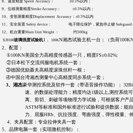
8
、速度精度
Speed Accuracy
：
±0.5%
以内；
9
、位移测量精度
Stroke Accuracy
：
±0.5%
以内；
10
、变形测量精度
Displacement Accuracy
：
±0.5%
以内
11
、安全装置
Safety device
：
电子限位保护，紧急停止键
Safeguard 
12
、
机台重量
Main Unit Weight
：
约500
kg
1
．
N
湘杰试验主机一台；（负荷100K
玻璃强度试验机
XJ8108
100K
2
、配置：
①100KN美国全力高精度传感器一只，精度FS±0.02%;
②日本松下交流伺服电机系统一套；
③德国优励聂夫高精度滚珠丝杆一根；
④中国台湾湘杰测量中心高精度同步系统一套；
3
、湘杰
豪华测控系统及软件一套（带语音操作功能）；
32B
速、的数据处理能力；精度均达1级以上,测控系统
离、剪切、刺破等项物理力学试验，可根据客户产品要求
ASTM等标准和国外标准进行试验和提供数据；能
力、屈服HRb、抗拉强度、弯曲强度，弹性模量、
4
、夹具配置：专业拉伸夹具一套
5
、品牌电脑一套（实现微机控制）；