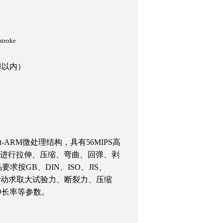
stroke
N以内）
询
it-ARM
微处理结构，具有56MIPS高
可进行拉伸、压缩、弯曲、回弹、剥
按GB、DIN、ISO、JIS、
自动求取大试验力、断裂力、压缩
伸长率等参数。