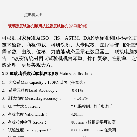
点击看大图
玻璃强度试验机|玻璃抗拉强度试验机
的详细介绍
可根据国家标准及ISO、JIS、ASTM、DAN等标准和国外
技术监督、商检仲裁、科研院所、大专院校、医疗等部门的理
需参数，曲线、位移、力值能动态显示在数显器上，联接电脑
告；*改变传统材料式试验机机台笨重、操作复杂、性能单一
漆处理，更显美观大方。
玻璃强度试验机
Main specifications
XJ8108
技术参数
1
、
大负荷
Max capacity
：100KN
以
内
（
任意选
）
2
、
荷重元精度
Load Accuracy
：
0.01%
3
、测试精度
Measuring accuracy
：
< ±0.5%
4
、操作方式
Control
：
全电脑控制、打印机打印
5
、有效宽度
Valid width
：
420mm
6
、有效拉伸空间
Stroke
：
800mm（
根据需要可加高
）
7
、试验速度
Tetxing speed
：
0.001~300mm/min
任意调