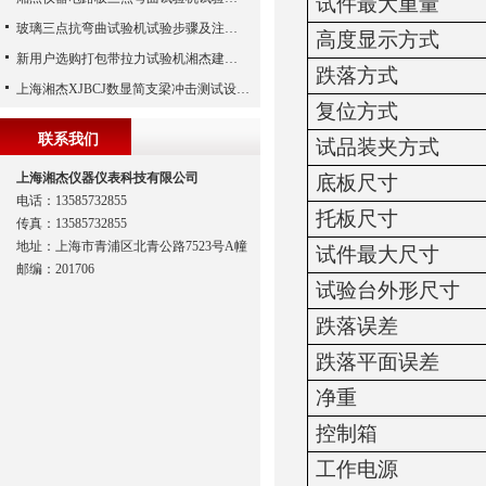
试件最大重量
玻璃三点抗弯曲试验机试验步骤及注意事项
高度显示方式
新用户选购打包带拉力试验机湘杰建议从这几点入手!
跌落方式
上海湘杰XJBCJ数显简支梁冲击测试设备介绍
复位方式
联系我们
试品装夹方式
上海湘杰仪器仪表科技有限公司
底板尺寸
电话：13585732855
托板尺寸
传真：13585732855
地址：上海市青浦区北青公路7523号A幢
试件最大尺寸
邮编：201706
试验台外形尺寸
跌落误差
跌落平面误差
净重
控制箱
工作电源