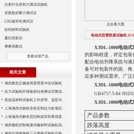
注射针头穿刺力测试试验机
安瓿瓶折断力测试仪
口红破坏性测试仪
点击看大图
纺织材料试验机
‌电动式双臂跌落试验机
的
夏比投影仪
摩擦系数仪
XJDL-1000
‌电动
的影响程度，评定包装
查看全部产品
配合电动升降系统与液
备可对包装件的面、角
相关文章
应多种测试需求。广泛
湘杰教您正确使用悬臂梁冲击试验机
XJDL-1000
‌电动
拉力试验机纤维板材拉伸测试完整流程详解
GB4757.5-84 JISZ0
高低温材料试验机工作原理、选型与应用解析
XJDL-1000
‌电动
上海湘杰试验机非标定制拉力机项目沟通指南
产品参数
上海湘杰详解夹层结构滚筒剥离强度试验机
跌落高度
湘杰微机控制电液伺服材料试验机高效规划与运输指南
湘杰仪器电路板三点弯曲试验机试验步骤