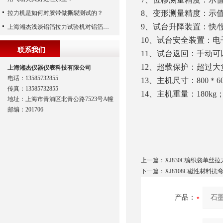
8、变形测量精度：示值的
拉力机是如何对胶带做撕裂测试的？
9、试台升降装置：快
上海湘杰浅谈铝箔拉力试验机对铝箔的的力学检测
10、试台安全装置：电子限位
联系我们
11、试台返回：手动
12、超载保护：超过大
上海湘杰仪器仪表科技有限公司
电话：13585732855
13、主机尺寸：800＊60
传真：13585732855
14、主机重量：180kg
地址：上海市青浦区北青公路7523号A幢
邮编：201706
上一篇：
XJ830C编织袋单丝
下一篇：
XJ8108C磁性材料
产品：