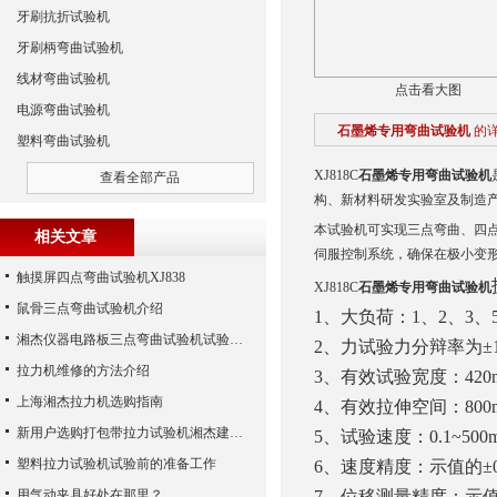
牙刷抗折试验机
牙刷柄弯曲试验机
线材弯曲试验机
点击看大图
电源弯曲试验机
石墨烯专用弯曲试验机
的
塑料弯曲试验机
XJ818C
石墨烯专用弯曲试验机
查看全部产品
构、新材料研发实验室及制造
本试验机可实现‌三点弯曲、四
相关文章
伺服控制系统，确保在极小变
触摸屏四点弯曲试验机XJ838
XJ818C
石墨烯专用弯曲试验机
鼠骨三点弯曲试验机介绍
1、大负荷：1、2、3、
湘杰仪器电路板三点弯曲试验机试验步骤
2、力试验力分辩率为±1
拉力机维修的方法介绍
3、有效试验宽度：420
上海湘杰拉力机选购指南
4、有效拉伸空间：800
新用户选购打包带拉力试验机湘杰建议从这几点入手!
5、试验速度：0.1~500
塑料拉力试验机试验前的准备工作
6、速度精度：示值的±0
用气动夹具好处在那里？
7、位移测量精度：示值的