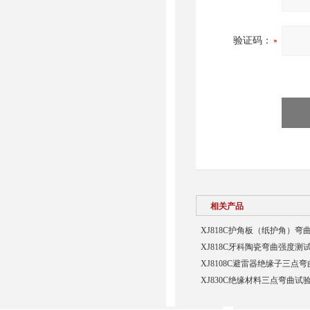
验证码：
相关产品
XJ818C护角板（纸护角）弯
XJ818C牙科陶瓷弯曲强度测
XJ8108C避雷器绝缘子三点
XJ830C绝缘材料三点弯曲试