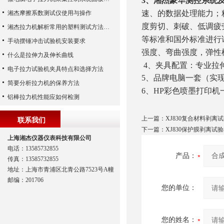
3
、湘杰豪华测控系统
速、的数据处理能力；
湘杰摩擦系数测试仪使用与操作
度剪切、刺破、低调疲劳
湘杰拉力机解析常用的塑料测试方法简介
等标准和国外标准进行
手动摆锤冲击试验机安装要求
强度、弯曲强度，弹性
什么是拉伸力及伸长曲线
4
、夹具配置：专业拉
电子拉力试验机夹具特点和选择方法
5
、品牌电脑一套（实
简要分析拉力机的保养方法
6
、HP彩色喷墨打印机
铝棒拉力机性能应如何检测
上一篇：
XJ830复合材料剥离
联系我们
下一篇：
XJ830保护膜剥离试
上海湘杰仪器仪表科技有限公司
电话：13585732855
产品：
传真：13585732855
地址：上海市青浦区北青公路7523号A幢
邮编：201706
您的单位：
您的姓名：