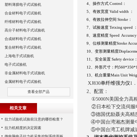
4
、操作方式
Control
：
塑料薄膜电子式试验机
5
、有效宽度
Valid width
：
合金材料电子式试验机
6
、有效拉伸空间
Stroke
：
纤维材料电子式试验机
7
、试验速度
Tetxing speed
高分子材料电子式试验机
8
、速度精度
Speed Accuracy
合成材料电子式试验机
9
、位移测量精度
Stroke Accu
复合材料电子式试验机
10
、变形测量精度
Displacem
上海电子式试验机
11
、安全装置
Safety device
电子式试验机
12
、外形尺寸：约
560*350*
非金属材料电子式试验机
13
、机台重量
Main Unit Wei
金属材料电子式试验机
XJ830
单纤维强力仪
1
2
、配置：
查看全部产品
①5000N美国全力高精
②日本松下交流伺服
相关文章
③德国优励聂夫高精
拉力试验机试验前注意的哪些检查？
④中国台湾湘杰测量
拉力机精度的决定因素
⑤
中国台湾工机牌减
微电脑电子拉力机采集控制系统面板按键功能介绍