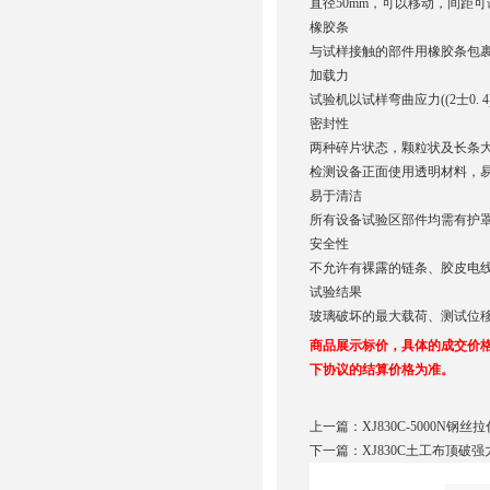
直径50mm，可以移动，间距可调
橡胶条
与试样接触的部件用橡胶条包裹，橡
加载力
试验机以试样弯曲应力((2士0.
密封性
两种碎片状态，颗粒状及长条
检测设备正面使用透明材料，
易于清洁
所有设备试验区部件均需有护
安全性
不允许有裸露的链条、胶皮电
试验结果
玻璃破坏的最大载荷、测试位
商品展示标价，具体的成交价
下协议的结算价格为准。
上一篇：
XJ830C-5000N钢
下一篇：
XJ830C土工布顶破