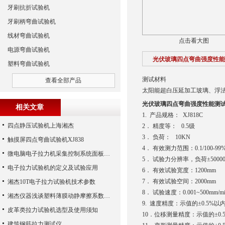
牙刷抗折试验机
牙刷柄弯曲试验机
线材弯曲试验机
点击看大图
电源弯曲试验机
光伏玻璃四点弯曲强度性能
塑料弯曲试验机
测试材料
查看全部产品
太阳能超白压延加工玻璃、浮法
光伏玻璃四点弯曲强度性能测
相关文章
1. 产品规格： XJ818C
四点静压试验机上海湘杰
2． 精度等： 0.5级
3． 负荷： 10KN
触摸屏四点弯曲试验机XJ838
4． 有效测力范围：0.1/100-99%
微电脑电子拉力机采集控制系统面板按键功能介绍
5． 试验力分辨率，负荷±50
电子拉力试验机的定义及试验应用
6． 有效试验宽度：1200mm
7． 有效试验空间：2000mm
湘杰10T电子拉力试验机技术参数
8． 试验速度：0.001~500mm/m
湘杰仪器浅谈塑料薄膜动静摩擦系数的检测方案
9. 速度精度：示值的±0.5%以
皮革类拉力试验机选型及使用须知
10．位移测量精度：示值的±0.
建筑钢筋拉力测试仪