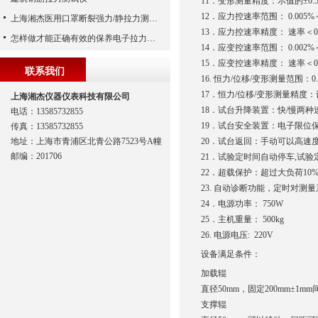
11．变形测量精度：示值的±0.
12．应力控速率范围： 0.005%～
上海湘杰医用口罩断裂强力/静拉力测试仪
13．应力控速率精度： 速率＜0.
怎样做才能正确有效的保养电子拉力试验机
14．应变控速率范围： 0.002%～
15．应变控速率精度： 速率＜0.
联系我们
16. 恒力/位移/变形测量范围：0.
17．恒力/位移/变形测量精度：设
上海湘杰仪器仪表科技有限公司
18．试台升降装置：快/慢两
电话：13585732855
19．试台安全装置：电子限位
传真：13585732855
地址：上海市青浦区北青公路7523号A幢
20．试台返回：手动可以高速
邮编：201706
21．试验定时间自动停车,试
22．超载保护：超过大负荷10
23. 自动诊断功能，定时对
24．电源功率： 750W
25．主机重量： 500kg
26. 电源电压: 220V
设备满足条件：
加载辊
直径50mm，固定200mm±1mm
支撑辊