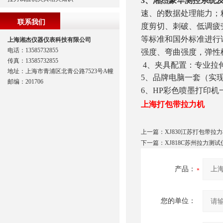
3
、湘杰豪华测控系统
速、的数据处理能力；
联系我们
度剪切、刺破、低调疲劳
等标准和国外标准进行
上海湘杰仪器仪表科技有限公司
电话：13585732855
强度、弯曲强度，弹性
传真：13585732855
4
、夹具配置：专业拉
地址：上海市青浦区北青公路7523号A幢
5
、品牌电脑一套（实
邮编：201706
6
、HP彩色喷墨打印机
上海
打包带拉力机
上一篇：
XJ830江苏打包带拉
下一篇：
XJ818C苏州拉力测试
产品：
您的单位：