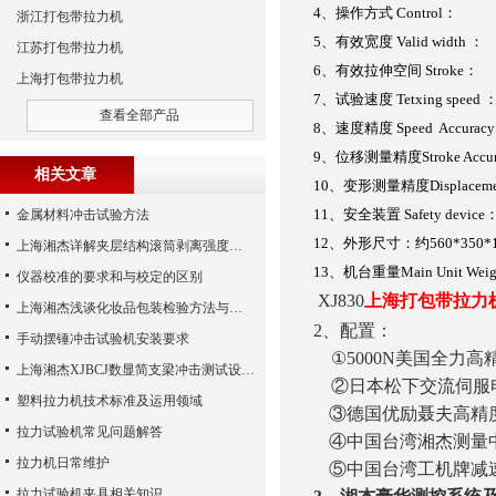
4
、操作方式
Control
：
浙江打包带拉力机
5
、有效宽度
Valid width
：
江苏打包带拉力机
6
、有效拉伸空间
Stroke
：
上海打包带拉力机
7
、试验速度
Tetxing speed
查看全部产品
8
、速度精度
Speed Accuracy
9
、位移测量精度
Stroke Accu
相关文章
10
、变形测量精度
Displacem
11
、安全装置
Safety device
金属材料冲击试验方法
12
、外形尺寸：约
560*350*
上海湘杰详解夹层结构滚筒剥离强度的试验原理
13
、机台重量
Main Unit Wei
仪器校准的要求和与校定的区别
XJ830
上海
打包带拉力
上海湘杰浅谈化妆品包装检验方法与检测仪器
2
、配置：
手动摆锤冲击试验机安装要求
①5000N美国全力高精
上海湘杰XJBCJ数显简支梁冲击测试设备介绍
②日本松下交流伺服
塑料拉力机技术标准及运用领域
③德国优励聂夫高精
拉力试验机常见问题解答
④中国台湾湘杰测量
拉力机日常维护
⑤
中国台湾工机牌减
拉力试验机夹具相关知识