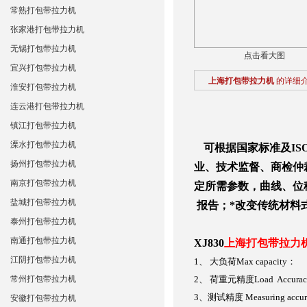
常熟打包带拉力机
张家港打包带拉力机
无锡打包带拉力机
点击看大图
宜兴打包带拉力机
上海打包带拉力机
的详细
淮安打包带拉力机
连云港打包带拉力机
镇江打包带拉力机
溧水打包带拉力机
可根据国家标准及IS
扬州打包带拉力机
业、技术监督、商检仲
南京打包带拉力机
定所需参数，曲线、位
盐城打包带拉力机
报告；*改变传统材料
泰州打包带拉力机
南通打包带拉力机
XJ830
上海打包带拉力
江阴打包带拉力机
1
、
大负荷
Max capacity
：
常州打包带拉力机
2
、
荷重元精度
Load Accura
3
、测试精度
Measuring accu
安徽打包带拉力机