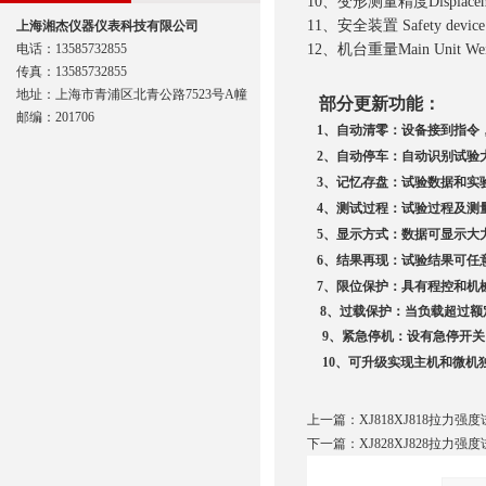
10、变形测量精度Displaceme
11、安全装置 Safety devi
上海湘杰仪器仪表科技有限公司
电话：13585732855
12、机台重量Main Unit Wei
传真：13585732855
地址：上海市青浦区北青公路7523号A幢
部分更新功能：
邮编：201706
1
、自动清零：设备接到指令
2
、自动停车：自动识别试验
3
、记忆存盘：试验数据和实
4
、测试过程：试验过程及测
5
、显示方式：数据可显示大
6
、结果再现：试验结果可任
7
、限位保护：具有程控和机
8
、
过载保护：当负载超过额
9
、紧急停机：设有急停开关
10
、可升级实现主机和微机
上一篇：
XJ818XJ818拉力强
下一篇：
XJ828XJ828拉力强