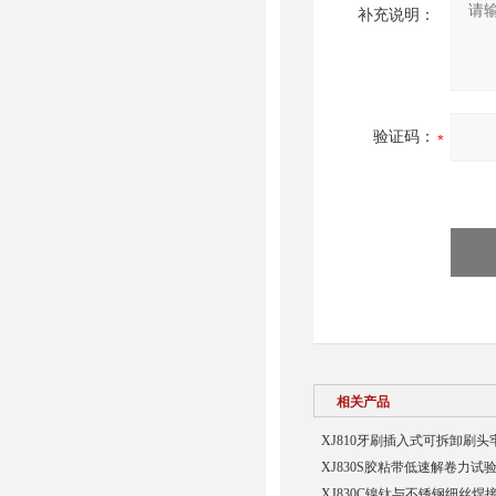
补充说明：
验证码：
相关产品
XJ810牙刷插入式可拆卸刷
XJ830S胶粘带低速解卷力试
XJ830C镍钛与不锈钢细丝焊