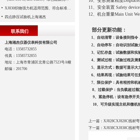
10、变形测量精度Displaceme
11、安全装置 Safety devi
XJ830织物强力机适用范围、符合标准、技术参数
12、机台重量Main Unit Wei
四点静压试验机上海湘杰
部分更新功能：
联系我们
1
、自动清零：设备接到指令
上海湘杰仪器仪表科技有限公司
2
、自动停车：自动识别试验
电话：13585732855
3
、记忆存盘：试验数据和实
传真：13585732855
4
、测试过程：试验过程及测
地址：上海市青浦区北青公路7523号A幢
5
、显示方式：数据可显示大
邮编：201706
6
、结果再现：试验结果可任
7
、限位保护：具有程控和机
8
、
过载保护：当负载超过额
9
、紧急停机：设有急停开关
10
、可升级实现主机和微机
上一篇：
XJ828CXJ828C线
下一篇：
XJ838CXJ838C线