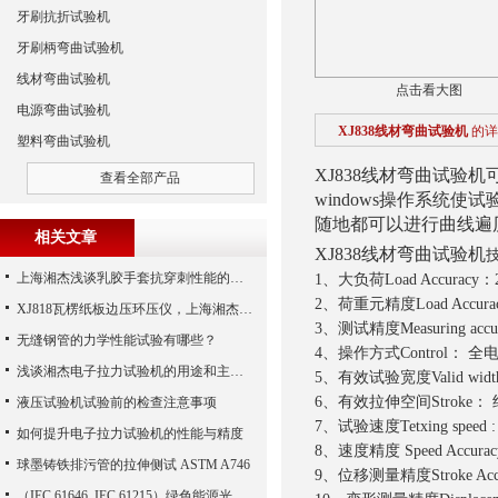
牙刷抗折试验机
牙刷柄弯曲试验机
线材弯曲试验机
点击看大图
电源弯曲试验机
XJ838线材弯曲试验机
的详
塑料弯曲试验机
XJ838线材弯曲试验机可
查看全部产品
windows操作系统
随地都可以进行曲线遍历
相关文章
XJ838线材弯曲试验机
技
上海湘杰浅谈乳胶手套抗穿刺性能的测试方法
1、大负荷Load Accurac
2、荷重元精度Load Accurac
XJ818瓦楞纸板边压环压仪，上海湘杰瓦楞纸板边压环压仪
3、测试精度Measuring accur
无缝钢管的力学性能试验有哪些？
4、操作方式Control： 全
浅谈湘杰电子拉力试验机的用途和主要功能特点
5、有效试验宽度Valid widt
6、有效拉伸空间Stroke： 
液压试验机试验前的检查注意事项
7、试验速度Tetxing speed : 
如何提升电子拉力试验机的性能与精度
8、速度精度 Speed Accura
球墨铸铁排污管的拉伸侧试 ASTM A746
9、位移测量精度Stroke Acc
（IEC 61646, IEC 61215）绿色能源光伏太阳能电池的力学性能试验